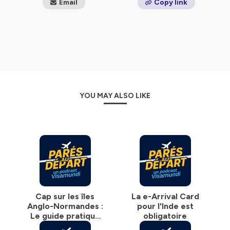
Email
Copy link
déplacements sans stress.
📌 Que vous soyez
voyageur régulier
,
professionnel
du tourisme
ou simplement
curieux de géopolitique
appliquée au voyage
, ce podcast est fait pour vous.
Hébergé par Ausha. Visitez
ausha.co/politique-de-
confidentialite
pour plus d'informations.
YOU MAY ALSO LIKE
Cap sur les îles
La e-Arrival Card
Anglo-Normandes :
pour l'Inde est
Le guide pratique
obligatoire
de la nouvelle