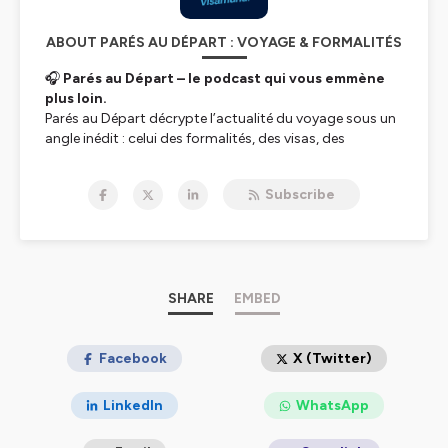
ABOUT PARÉS AU DÉPART : VOYAGE & FORMALITÉS
🎧
Parés au Départ – le podcast qui vous emmène
plus loin.
Parés au Départ
décrypte l’actualité du voyage sous un
angle inédit : celui des formalités, des visas, des
évolutions géopolitiques, et des réglementations
internationales. Ce podcast signé
Visamundi
, expert
Subscribe
mondial des démarches administratives pour les
voyageurs
, vous donne les clés pour comprendre un
monde en mouvement.
🌍
À quoi s’attendre ?
Les dernières règles d’entrée pays par pays.
SHARE
EMBED
Les tendances qui impactent les voyageurs :
restrictions, eVisas, exemptions.
Facebook
X (Twitter)
Des focus sur des destinations émergentes ou
sensibles.
LinkedIn
WhatsApp
Des analyses claires, utiles et concrètes.
Des conseils exclusifs pour anticiper vos