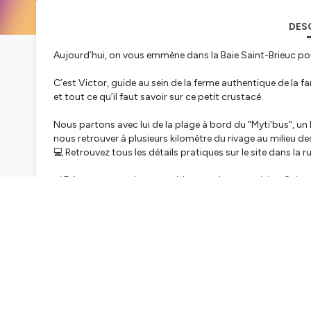
DES
Aujourd’hui, on vous emmène dans la Baie Saint-Brieuc pou
C’est Victor, guide au sein de la ferme authentique de la f
et tout ce qu’il faut savoir sur ce petit crustacé.
Nous partons avec lui de la plage à bord du "Myti'bus", un b
nous retrouver à plusieurs kilomètre du rivage au milieu d
💻 Retrouvez tous les détails pratiques sur le site dans la 
✅ Découvrez aussi notre guide complet pour
visiter Saint
🎤 Le Podcast est présenté par Caroline Krauze, fondatrice
création de contenu de Louie Media. Bruno Pelluault a effec
Alice Kerviel l’a réalisé et mixé.
Hébergé par Ausha. Visitez
ausha.co/politique-de-confiden