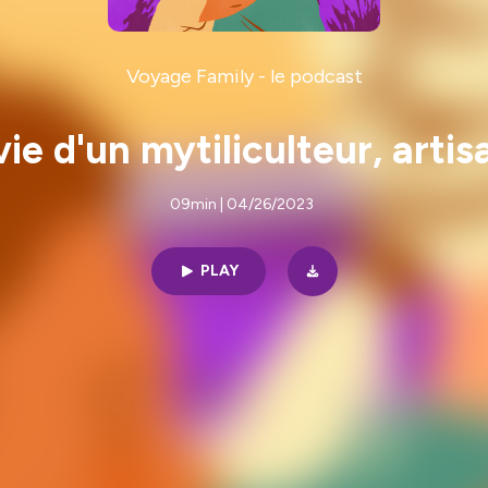
Voyage Family - le podcast
vie d'un mytiliculteur, art
09min | 04/26/2023
PLAY