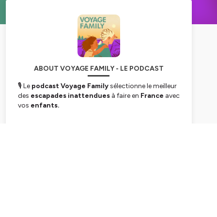
ABOUT VOYAGE FAMILY - LE PODCAST
🎙️ Le
podcast Voyage Family
sélectionne le meilleur
des
escapades inattendues
à faire en
France
avec
vos
enfants.
💥
Voyage Family
c'est aussi un
média internet
avec
+ de 300 articles
, une newsletter
Subscribe
hebdomadaire
, un
forum
, des
mini-guides
, une
communauté
sur les réseaux sociaux...
= tout ce qu'il faut pour
inspirer vos prochaines
vacances en famille !
📩 pour
r
ecevoir la newsletter
(5 minutes max de
lecture par semaine)