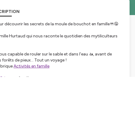
CRIPTION
r découvrir les secrets de la moule de bouchot en famille🍴🤤
amille Hurtaud qui nous raconte le quotidien des mytiliculteurs
us capable de rouler sur le sable et dans l’eau 🚤, avant de
es forêts de pieux… Tout un voyage !
rubrique
Activités en famille
-Brieuc
en famille
 de Voyage Family, et produit par Louie Creative, l’agence de
tué la prise de son de cet épisode, Kenza Anys l’a monté, et
tialite
pour plus d'informations.