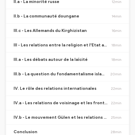
II.a - La minorité russe
12min
II.b - La communauté doungane
14min
III.c - Les Allemands du Kirghizistan
16min
III - Les relations entre la religion et l'Etat au Kirghizistan
18min
III.a - Les débats autour de la laïcité
18min
III.b - La question du fondamentalisme islamique
20min
IV. Le rôle des relations internationales
22min
IV.a - Les relations de voisinage et les frontières postsoviétiques
22min
IV.b - Le mouvement Gülen et les relations avec la Turquie
25min
Conclusion
28min