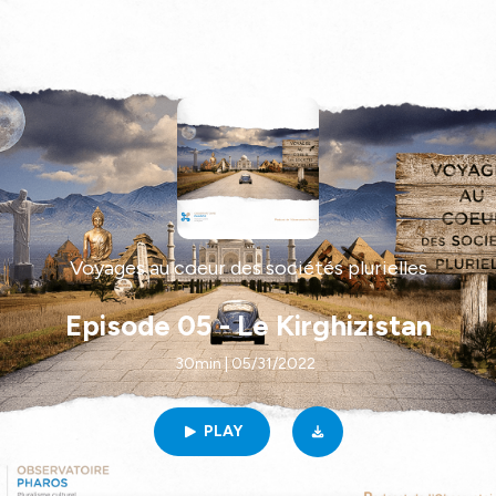
Voyages au coeur des sociétés plurielles
Episode 05 - Le Kirghizistan
30min | 05/31/2022
PLAY