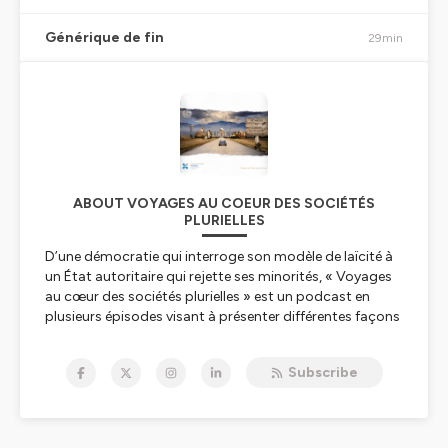
Générique de fin
29min
ABOUT VOYAGES AU COEUR DES SOCIÉTÉS
PLURIELLES
D’une démocratie qui interroge son modèle de laïcité à
un État autoritaire qui rejette ses minorités, « Voyages
au cœur des sociétés plurielles » est un podcast en
plusieurs épisodes visant à présenter différentes façons
d’administrer et de vivre la pluralité culturelle et
religieuse.
Subscribe
Les Observateurs de l’Observatoire Pharos avec leur
rigueur et leurs connaissances ont relevé le défi de vous
présenter les enjeux complexes du pluralisme culturel et