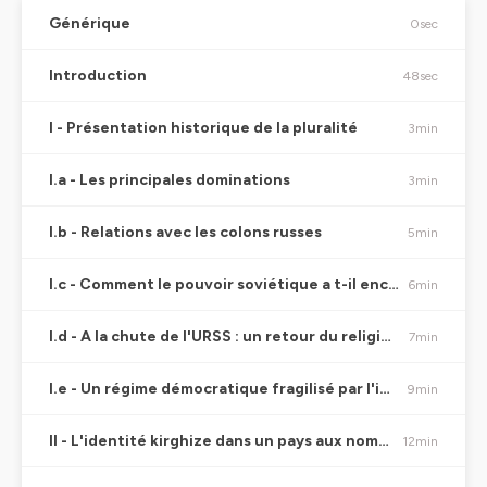
Générique
0sec
Introduction
48sec
I - Présentation historique de la pluralité
3min
I.a - Les principales dominations
3min
I.b - Relations avec les colons russes
5min
I.c - Comment le pouvoir soviétique a t-il encadré le fait religieux ?
6min
I.d - A la chute de l'URSS : un retour du religieux ?
7min
I.e - Un régime démocratique fragilisé par l'instrumentalisation des tensions ethniques par des élites concurrentes
9min
II - L'identité kirghize dans un pays aux nombreuses minorités
12min