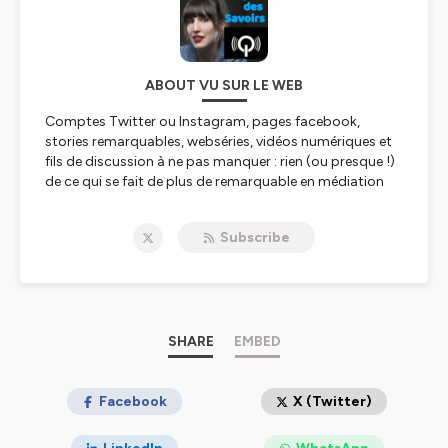
ABOUT VU SUR LE WEB
Comptes Twitter ou Instagram, pages facebook,
stories remarquables, webséries, vidéos numériques et
fils de discussion à ne pas manquer : rien (ou presque !)
de ce qui se fait de plus de remarquable en médiation
numérique culturelle et scientifique n'échappe à l'oeil
affûté de Mariette Escalier, médiatrice numérique au
Subscribe
Quai des Savoirs - Toulouse Métropole.
Hébergé par Ausha. Visitez
ausha.co/politique-de-
confidentialite
pour plus d'informations.
SHARE
EMBED
Facebook
X (Twitter)