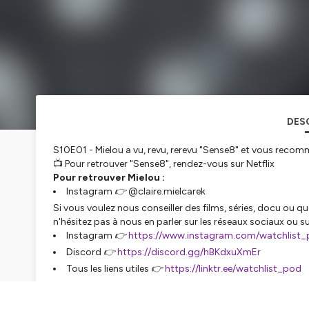
DES
S10E01 - Mielou a vu, revu, rerevu "Sense8" et vous reco
📺 Pour retrouver "Sense8", rendez-vous sur Netflix
Pour retrouver Mielou :
Instagram 👉 @claire.mielcarek
Si vous voulez nous conseiller des films, séries, docu ou 
n'hésitez pas à nous en parler sur les réseaux sociaux ou s
Instagram 👉
https://www.instagram.com/watchlist
Discord 👉
https://discord.gg/hBKdxuXmEr
Tous les liens utiles 👉
https://linktr.ee/watchlist_pod
Watchlist est produit par le label Podcut qui possède ég
Plus d'infos sur notre site
http://podcut.studio/