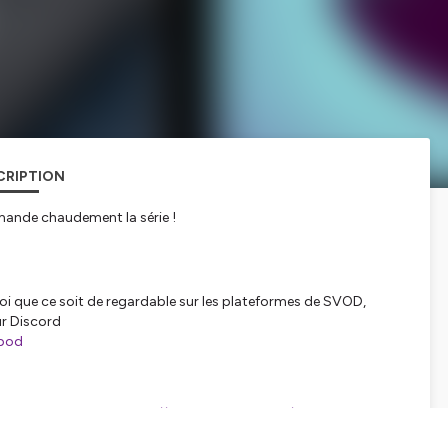
CRIPTION
mmande chaudement la série !
quoi que ce soit de regardable sur les plateformes de SVOD,
ur Discord
_pod
alement un patreon
https://www.patreon.com/podcut