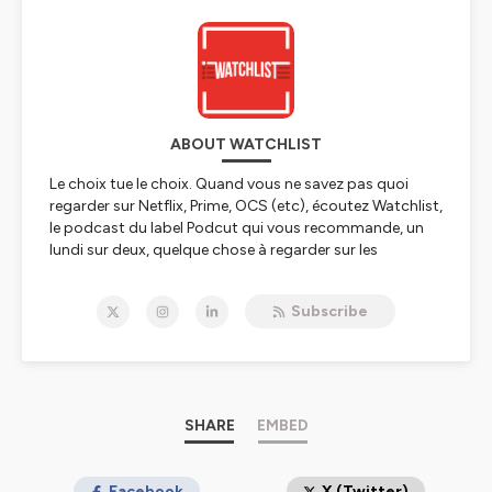
ABOUT WATCHLIST
Le choix tue le choix. Quand vous ne savez pas quoi
regarder sur Netflix, Prime, OCS (etc), écoutez Watchlist,
le podcast du label Podcut qui vous recommande, un
lundi sur deux, quelque chose à regarder sur les
plateformes de SVOD.
Subscribe
Pour participer, ou nous retrouver sur les réseaux
sociaux, toutes les informations sont ici 👉
https://linktr.ee/watchlist_pod
Hébergé par Ausha. Visitez
ausha.co/politique-de-
confidentialite
pour plus d'informations.
SHARE
EMBED
Facebook
X (Twitter)