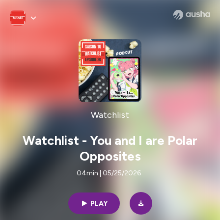
Watchlist
Watchlist - You and I are Polar
Opposites
04min | 05/25/2026
PLAY