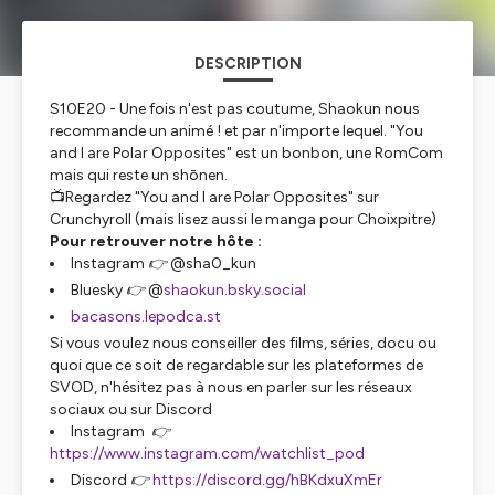
DESCRIPTION
S10E20 - Une fois n'est pas coutume, Shaokun nous
recommande un animé ! et par n'importe lequel. "You
and I are Polar Opposites" est un bonbon, une RomCom
mais qui reste un shōnen.
📺Regardez "You and I are Polar Opposites" sur
Crunchyroll (mais lisez aussi le manga pour Choixpitre)
Pour retrouver notre hôte :
Instagram 👉 @sha0_kun
Bluesky 👉 @
shaokun.bsky.social
bacasons.lepodca.st
Si vous voulez nous conseiller des films, séries, docu ou
quoi que ce soit de regardable sur les plateformes de
SVOD, n'hésitez pas à nous en parler sur les réseaux
sociaux ou sur Discord
Instagram 👉
https://www.instagram.com/watchlist_pod
Discord 👉
https://discord.gg/hBKdxuXmEr