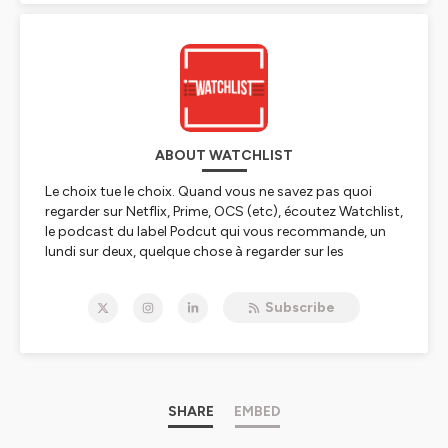
ABOUT WATCHLIST
Le choix tue le choix. Quand vous ne savez pas quoi
regarder sur Netflix, Prime, OCS (etc), écoutez Watchlist,
le podcast du label Podcut qui vous recommande, un
lundi sur deux, quelque chose à regarder sur les
plateformes de SVOD.
Subscribe
Pour participer, ou nous retrouver sur les réseaux
sociaux, toutes les informations sont ici 👉
https://linktr.ee/watchlist_pod
Hébergé par Ausha. Visitez
ausha.co/politique-de-
confidentialite
pour plus d'informations.
SHARE
EMBED