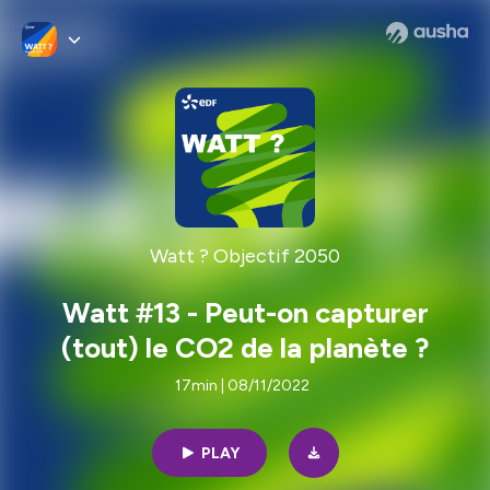
Watt ? Objectif 2050
Watt #13 - Peut-on capturer
(tout) le CO2 de la planète ?
17min | 08/11/2022
PLAY