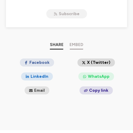
transformation des habitats ou des paysages : notre
venir dépend des choix que nous faisons dès
Subscribe
aujourd’hui. Au contact d’experts et de penseurs du
monde de demain, « Watt ? Objectif 2050 » invite à se
projeter dans un avenir énergétique qui préserve notre
planète.
Découvrez ce que nos choix énergétiques racontent du
monde à venir.
SHARE
EMBED
***
Un podcast EDF
Production : Spintank
Facebook
X (Twitter)
Écriture et reportage : Renée Prod.
Réalisation : Étienne Gratianette
LinkedIn
WhatsApp
Musique originale : Germain Calsou et Charles Dollé
***
Email
Copy link
Hébergé par Ausha. Visitez
ausha.co/politique-de-
confidentialite
pour plus d'informations.