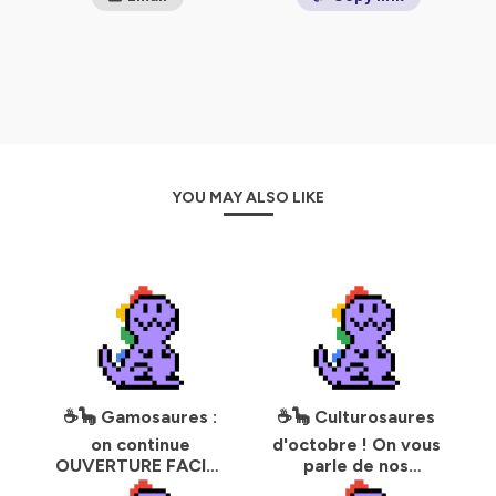
YOU MAY ALSO LIKE
☕🦕 Gamosaures :
☕🦕 Culturosaures
on continue
d'octobre ! On vous
OUVERTURE FACILE
parle de nos
! Spoiler : c'est pas
découvertes (ciné,