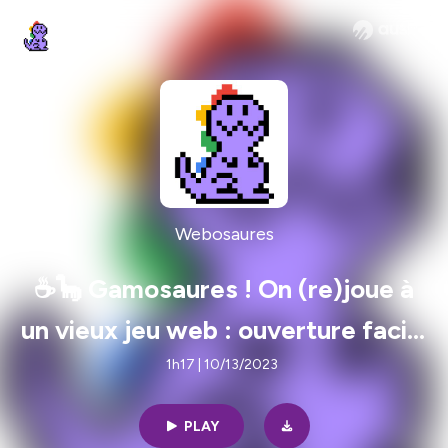
Webosaures
☕🦕 Gamosaures ! On (re)joue à
un vieux jeu web : ouverture facile
🤐
1h17 | 10/13/2023
PLAY