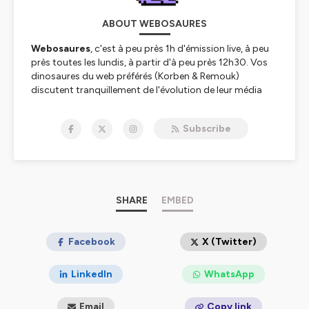
ABOUT WEBOSAURES
Webosaures
, c'est à peu près 1h d'émission live, à peu
près toutes les lundis, à partir d'à peu près 12h30. Vos
dinosaures du web préférés (Korben & Remouk)
discutent tranquillement de l'évolution de leur média
préféré en direct sur Twitch, donc avec vous. Dispo
également en podcast dans toutes les bonnes
Subscribe
crèmeries. :)
Hébergé par Ausha. Visitez
ausha.co/politique-de-
confidentialite
pour plus d'informations.
SHARE
EMBED
Facebook
X (Twitter)
LinkedIn
WhatsApp
Email
Copy link