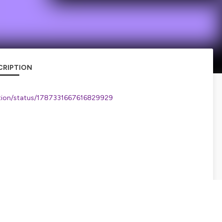
CRIPTION
tation/status/1787331667616829929
sdl-sopwith/