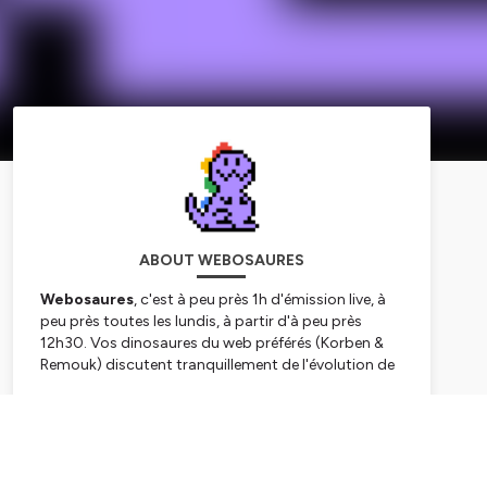
ABOUT WEBOSAURES
Webosaures
, c'est à peu près 1h d'émission live, à
peu près toutes les lundis, à partir d'à peu près
12h30. Vos dinosaures du web préférés (Korben &
Remouk) discutent tranquillement de l'évolution de
leur média préféré en direct sur Twitch, donc avec
vous. Dispo également en podcast dans toutes les
Subscribe
bonnes crèmeries. :)
Hébergé par Ausha. Visitez
ausha.co/politique-de-