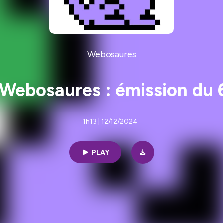
Webosaures
Webosaures : émission du 
1h13 | 12/12/2024
PLAY