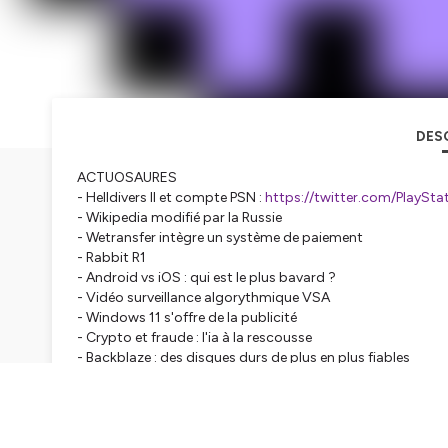
DES
ACTUOSAURES
- Helldivers II et compte PSN :
https://twitter.com/PlayS
- Wikipedia modifié par la Russie
- Wetransfer intègre un système de paiement
- Rabbit R1
- Android vs iOS : qui est le plus bavard ?
- Vidéo surveillance algorythmique VSA
- Windows 11 s'offre de la publicité
- Crypto et fraude : l'ia à la rescousse
- Backblaze : des disques durs de plus en plus fiables
- Sopwith de retour avec SDL :
https://fragglet.github.io/
- Haut la main ! IA en local en parallèle
CULTUROSAURES
- Pantheon