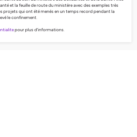
nté et la feuille de route du ministère avec des exemples très
es projets qui ont été menés en un temps record pendant la
levé le confinement.
tialite
pour plus d'informations.
SHARE
EMBED
Facebook
X (Twitter)
LinkedIn
WhatsApp
Email
Copy link