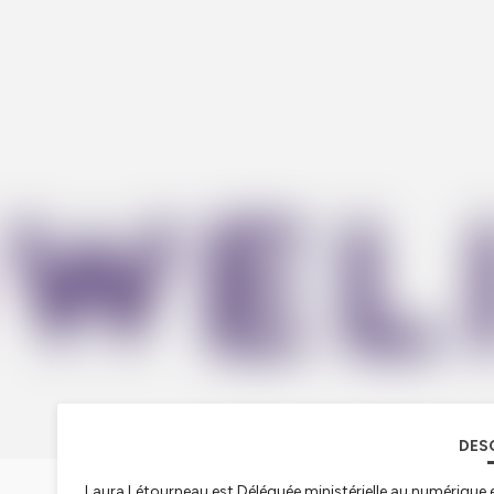
DES
Laura Létourneau est Déléguée ministérielle au numérique e