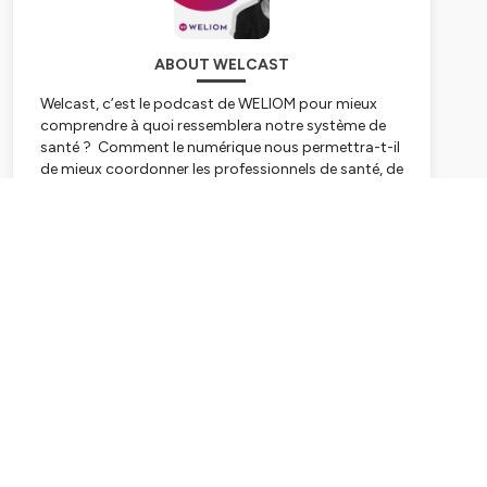
ABOUT WELCAST
Welcast, c’est le podcast de WELIOM pour mieux
comprendre à quoi ressemblera notre système de
santé ? Comment le numérique nous permettra-t-il
de mieux coordonner les professionnels de santé, de
développer des innovations, de lutter contre la
fracture sanitaire, de repositionner le citoyen au
Subscribe
cœur du système de santé… bref comment saisir
l’opportunité du digital pour mieux soigner ?
Hébergé par Ausha. Visitez
ausha.co/politique-de-
confidentialite
pour plus d'informations.