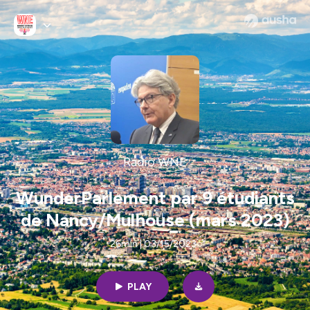
Radio WNE
WunderParlement par 9 étudiants
de Nancy/Mulhouse (mars 2023)
26min | 03/15/2023
PLAY