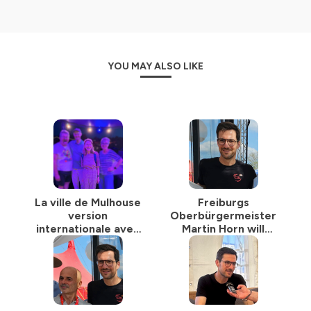
Spotify
Apple
Youtube
Amazon
YOU MAY ALSO LIKE
Google
et bien plus
Hébergé par Ausha. Visitez
ausha.co/politique-de-
confidentialite
pour plus d'informations.
La ville de Mulhouse
Freiburgs
version
Oberbürgermeister
internationale avec
Martin Horn will
Martine Moser
mehr soziale
Gerechtigkeit