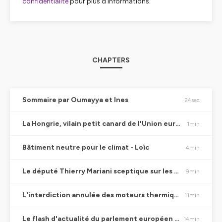
confidentialite
pour plus d'informations.
CHAPTERS
Sommaire par Oumayya et Ines
24sec
La Hongrie, vilain petit canard de l'Union européenne - Théophile
1min
Bâtiment neutre pour le climat - Loïc
4min
Le député Thierry Mariani sceptique sur les nouvelles normes en matière de bâtiment
9min
L'interdiction annulée des moteurs thermiques - Émile
11min
Le flash d'actualité du parlement européen - EuroparlRadio
14min