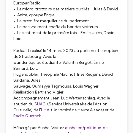
EuroparlRadio
• Le micro-trottoirs des métiers oubliés - Jules & David
• Anita, groupe Engie
• La première maquilleuse du parlement
• La pas vraiment cheffe du bar des visiteurs
• Le sentiment de la première fois - Émile, Jules, David,
Loïc
Podcast réalisé le 14 mars 2023 au parlement européen
de Strasbourg. Avec la
wunder équipe étudiante: Valentin Bergot, Émile
Bernard, Loïc
Hugendobler, Théophile Macinot, Inès Redjam, David
Saldana, Jules
Sauvage, Oumayya Tegmouss, Louis Wagner.
Réalisation Bertrand Vigier.
Accompagnement Jean-Luc Wertenschlag. Avec le
soutien du
SUAC
(Service Universitaire de l'Action
Culturelle) de l'
UHA
(Université de Haute Alsace) et de
Radio Quetsch
.
Hébergé par Ausha. Visitez
ausha.co/politique-de-