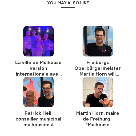
Amazon
YOU MAY ALSO LIKE
Google
et bien plus
Hébergé par Ausha. Visitez
ausha.co/politique-de-
confidentialite
pour plus d'informations.
La ville de Mulhouse
Freiburgs
version
Oberbürgermeister
internationale avec
Martin Horn will
Martine Moser
mehr soziale
Gerechtigkeit
Patrick Hell,
Martin Horn, maire
conseiller municipal
de Freiburg :
mulhousien à
"Mulhouse
Freiburg
représente, à mes