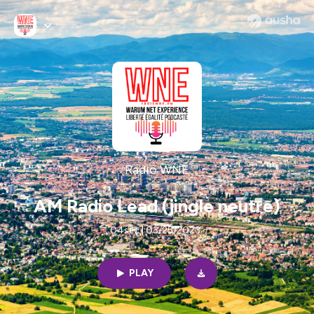
Radio WNE
AM Radio Lead (jingle neutre)
04sec | 03/25/2023
PLAY