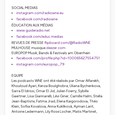
SOCIAL MEDIAS
instagram.com/radiowne.eu
facebook.com/radiowne
ÉDUCATION AUX MÉDIAS
www.guideradio.net
facebook.com/educ.medias
REVUES DE PRESSE
flipboard.com/@RadioWNE
MULHOUSE musique
deezer.com
EUROPOP Musik, Bands & Festivals am Oberrhein
facebook.com/profile.php?id=100065627554751
instagram.com/europop_79
EQUIPE
Les podcasts WNE ont été réalisés par Omar Alfarekh,
Khouloud Ayari, Kenza Boulghobra, Uliana Bychenkova,
Sarra El Idrissi, Omar El Jid, Julien Foerry, Sybille
Gaertner, Lisa Giannarelli, Lévi Giner, Camille Halm, Stella
Jean-Baptiste, Fatma Jrad, Elena Kaigorodova, Théo
Klein, Sofiia Kovalova, Anna Kuklìkovà, Ayman Larit,
Antoine Ledermann, Lily Rose Locher, Matis Martinet,