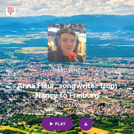
Radio WNE
Anna Fleur, songwriter from
Nancy to Freiburg
18min | 02/24/2026
PLAY