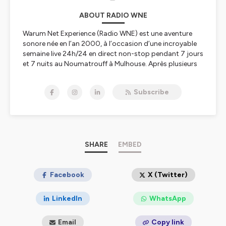
ABOUT RADIO WNE
Warum Net Experience (Radio WNE) est une aventure
sonore née en l’an 2000, à l’occasion d’une incroyable
semaine live 24h/24 en direct non-stop pendant 7 jours
et 7 nuits au Noumatrouff à Mulhouse. Après plusieurs
vies, hopla, voilà 2023, année de la Résurrection avec
une nouvelle WNE qui se lance dans le direct, l'éducation
Subscribe
aux médias, à l'information, au numérique et à l'IA, les
rencontres scientifiques, le féminisme et l'égalité
hommes-femmes, premier combat à mener, le
WunderParlement
et l’édition de podcasts culturels,
scientifiques, pédagogiques, politiques, nature,
citoyens ou décalés pour refaire le monde – et
SHARE
EMBED
réinventer Mulhouse capitale du monde ;-)
Tous nos liens
Facebook
linktr.ee/radiowne.eu
X (Twitter)
Abo newsletter
http://eepurl.com/ie9MS5
LinkedIn
WhatsApp
PODCASTS
podcast.ausha.co/wne
ou
radiowne.eu
+
clic sur PODCASTS
Email
Copy link