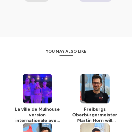
Europa :
www.wunderparlement.eu
ÉCOUTEZ-NOUS PARTOUT
Deezer
Spotify
Apple
Youtube
Amazon
YOU MAY ALSO LIKE
Google
et bien plus
Hébergé par Ausha. Visitez
ausha.co/politique-de-
confidentialite
pour plus d'informations.
La ville de Mulhouse
Freiburgs
version
Oberbürgermeister
internationale avec
Martin Horn will
Martine Moser
mehr soziale
Gerechtigkeit