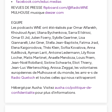
facebook.com/educ.medias
REVUES DE PRESSE
flipboard.com/@RadioWNE
MULHOUSE musique
deezer.com
EQUIPE
Les podcasts WNE ont été réalisés par Omar Alfarekh,
Khouloud Ayari, Uliana Bychenkova, Sarra El Idrissi,
Omar El Jid, Julien Foerry, Sybille Gaertner, Lisa
Giannarelli, Lévi Giner, Stella Jean-Baptiste, Fatma Jrad,
Elena Kaigorodova, Théo Klein, Sofiia Kovalova, Anna
Kuklìkovà, Ayman Larit, Antoine Ledermann, Lily Rose
Locher, Matis Martinet, Anaelle Mendoza, Louis Priem,
Jean-Noël Robillard, Sixtine Schwarte, Eliot Thierry,
Jean-Luc Wertenschlag, Anissa Zeggaï, les volontaires
européennes de Mulhouse et du monde, les ami-e-s de
Radio Quetsch
et toutes celles qui nous rattraperont
Hébergé par Ausha. Visitez
ausha.co/politique-de-
confidentialite
pour plus d'informations.