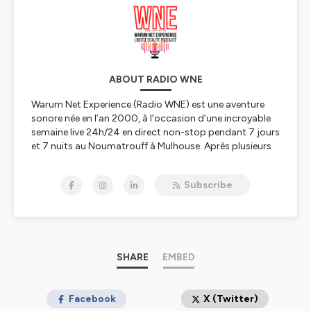
ABOUT RADIO WNE
Warum Net Experience (Radio WNE) est une aventure
sonore née en l’an 2000, à l’occasion d’une incroyable
semaine live 24h/24 en direct non-stop pendant 7 jours
et 7 nuits au Noumatrouff à Mulhouse. Après plusieurs
vies, hopla, voilà 2023, année de la Résurrection avec
une nouvelle WNE qui se lance dans le direct, l'éducation
Subscribe
aux médias, à l'information, au numérique et à l'IA, les
rencontres scientifiques, le féminisme et l'égalité
hommes-femmes, premier combat à mener, le
WunderParlement
et l’édition de podcasts culturels,
scientifiques, pédagogiques, politiques, nature,
citoyens ou décalés pour refaire le monde – et
SHARE
EMBED
réinventer Mulhouse capitale du monde ;-)
Tous nos liens
Facebook
linktr.ee/radiowne.eu
X (Twitter)