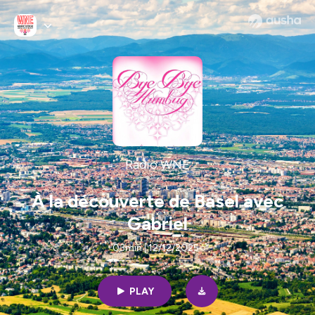
Radio WNE
À la découverte de Basel avec
Gabriel
03min | 12/12/2025
PLAY