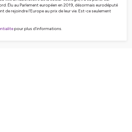
du Nord. Élu au Parlement européen en 2019, désormais eurodéputé
nt de rejoindre l'Europe au prix de leur vie. Est-ce seulement
tialite
pour plus d'informations.
SHARE
EMBED
Facebook
X (Twitter)
LinkedIn
WhatsApp
Email
Copy link