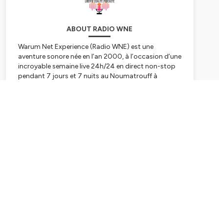
ABOUT RADIO WNE
Warum Net Experience (Radio WNE) est une
aventure sonore née en l’an 2000, à l’occasion d’une
incroyable semaine live 24h/24 en direct non-stop
pendant 7 jours et 7 nuits au Noumatrouff à
Mulhouse. Après plusieurs vies, hopla, voilà 2023,
année de la Résurrection avec une nouvelle WNE qui
Subscribe
se lance dans le direct, l'éducation aux médias, à
l'information, au numérique et à l'IA, les rencontres
scientifiques, le féminisme et l'égalité hommes-
femmes, premier combat à mener, le
WunderParlement
et l’édition de podcasts culturels,
scientifiques, pédagogiques, politiques, nature,
citoyens ou décalés pour refaire le monde – et
réinventer Mulhouse capitale du monde ;-)
Tous nos liens
linktr.ee/radiowne.eu
Abo newsletter
http://eepurl.com/ie9MS5