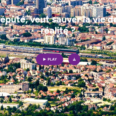
Radio WNE
uté, veut sauver la vie d
réalité ?
32min | 05/04/2022
PLAY