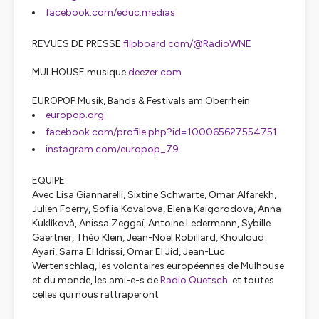
facebook.com/educ.medias
REVUES DE PRESSE
flipboard.com/@RadioWNE
MULHOUSE musique
deezer.com
EUROPOP Musik, Bands & Festivals am Oberrhein
europop.org
facebook.com/profile.php?id=100065627554751
instagram.com/europop_79
EQUIPE
Avec Lisa Giannarelli, Sixtine Schwarte, Omar Alfarekh,
Julien Foerry, Sofiia Kovalova, Elena Kaigorodova, Anna
Kuklìkovà, Anissa Zeggaï, Antoine Ledermann, Sybille
Gaertner, Théo Klein, Jean-Noël Robillard, Khouloud
Ayari, Sarra El Idrissi, Omar El Jid, Jean-Luc
Wertenschlag, les volontaires européennes de Mulhouse
et du monde, les ami-e-s de
Radio Quetsch
et toutes
celles qui nous rattraperont