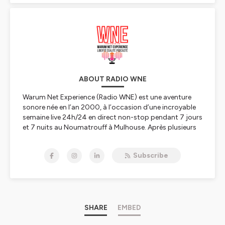
ABOUT RADIO WNE
Warum Net Experience (Radio WNE) est une aventure
sonore née en l’an 2000, à l’occasion d’une incroyable
semaine live 24h/24 en direct non-stop pendant 7 jours
et 7 nuits au Noumatrouff à Mulhouse. Après plusieurs
vies, hopla, voilà 2023, année de la Résurrection avec
une nouvelle WNE qui se lance dans le direct, l'éducation
Subscribe
aux médias, à l'information, au numérique et à l'IA, les
rencontres scientifiques, le féminisme et l'égalité
hommes-femmes, premier combat à mener, le
WunderParlement
et l’édition de podcasts culturels,
scientifiques, pédagogiques, politiques, nature,
citoyens ou décalés pour refaire le monde – et
SHARE
EMBED
réinventer Mulhouse capitale du monde ;-)