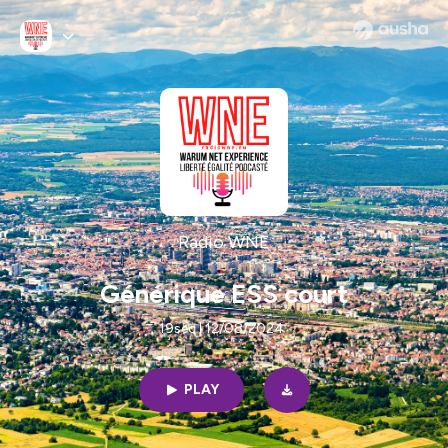
Radio WNE
Générique ESS court
19sec | 12/08/2024
PLAY