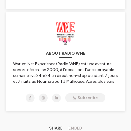
ABOUT RADIO WNE
Warum Net Experience (Radio WNE) est une aventure
sonore née en l’an 2000, à l’occasion d’une incroyable
semaine live 24h/24 en direct non-stop pendant 7 jours
et 7 nuits au Noumatrouff à Mulhouse. Après plusieurs
vies, hopla, voilà 2023, année de la Résurrection avec
une nouvelle WNE qui se lance dans le direct, l'éducation
Subscribe
aux médias, à l'information, au numérique et à l'IA, les
rencontres scientifiques, le féminisme et l'égalité
hommes-femmes, premier combat à mener, le
WunderParlement
et l’édition de podcasts culturels,
scientifiques, pédagogiques, politiques, nature,
citoyens ou décalés pour refaire le monde – et
SHARE
EMBED