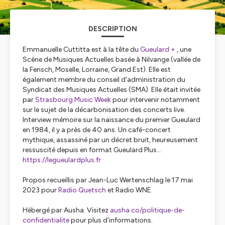
DESCRIPTION
Emmanuelle Cuttitta est à la tête du
Gueulard +
, une
Scène de Musiques Actuelles basée à Nilvange (vallée de
la Fensch, Moselle, Lorraine, Grand Est). Elle est
également membre du conseil d'administration du
Syndicat des Musiques Actuelles (SMA). Elle était invitée
par
Strasbourg Music Week
pour intervenir notamment
sur le sujet de la décarbonisation des concerts live.
Interview mémoire sur la naissance du premier Gueulard
en 1984, il y a près de 40 ans. Un café-concert
mythique, assassiné par un décret bruit, heureusement
ressuscité depuis en format Gueulard Plus...
https://legueulardplus.fr
Propos recueillis par Jean-Luc Wertenschlag le 17 mai
2023 pour
Radio Quetsch
et Radio WNE.
Hébergé par Ausha. Visitez
ausha.co/politique-de-
confidentialite
pour plus d'informations.