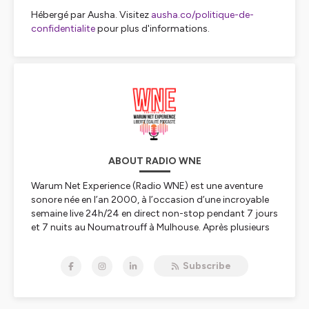
Hébergé par Ausha. Visitez
ausha.co/politique-de-
confidentialite
pour plus d'informations.
ABOUT RADIO WNE
Warum Net Experience (Radio WNE) est une aventure
sonore née en l’an 2000, à l’occasion d’une incroyable
semaine live 24h/24 en direct non-stop pendant 7 jours
et 7 nuits au Noumatrouff à Mulhouse. Après plusieurs
vies, hopla, voilà 2023, année de la Résurrection avec
une nouvelle WNE qui se lance dans le direct, l'éducation
Subscribe
aux médias, à l'information, au numérique et à l'IA, les
rencontres scientifiques, le féminisme et l'égalité
hommes-femmes, premier combat à mener, le