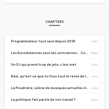
CHAPTERS
Programmateur tout seul depuis 2018
14sec
Les Eurockéennes sous les contraintes... Comment ça va ?
36sec
Un DJ qui prend trop de jets, c'est niet
2min
Kem, qu'est-ce que tu fous tout le reste de l'année ?
3min
La Poudrière, scène de musiques actuelles de Belfort, ça existe toujours ?
5min
La politique fait partie de ton travail ?
6min