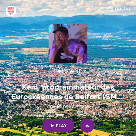
Radio WNE
Kem, programmateur des
Eurockéennes de Belfort (SMW
2023)
10min | 05/18/2023
PLAY