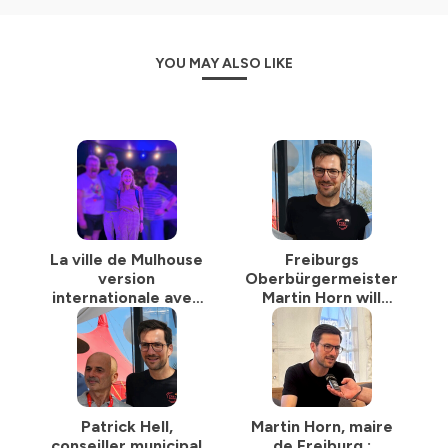
Apple
Youtube
Amazon
YOU MAY ALSO LIKE
Google
et bien plus
Hébergé par Ausha. Visitez
ausha.co/politique-de-
confidentialite
pour plus d'informations.
La ville de Mulhouse
Freiburgs
version
Oberbürgermeister
internationale avec
Martin Horn will
Martine Moser
mehr soziale
Gerechtigkeit
Patrick Hell,
Martin Horn, maire
conseiller municipal
de Freiburg :