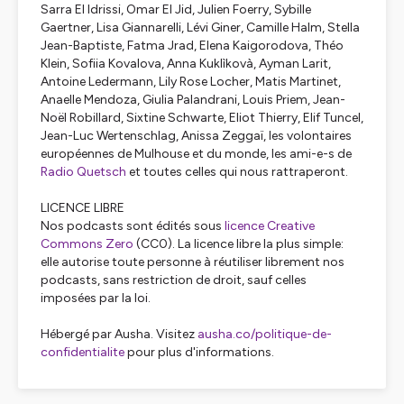
Sarra El Idrissi, Omar El Jid, Julien Foerry, Sybille
Gaertner, Lisa Giannarelli, Lévi Giner, Camille Halm, Stella
Jean-Baptiste, Fatma Jrad, Elena Kaigorodova, Théo
Klein, Sofiia Kovalova, Anna Kuklìkovà, Ayman Larit,
Antoine Ledermann, Lily Rose Locher, Matis Martinet,
Anaelle Mendoza, Giulia Palandrani, Louis Priem, Jean-
Noël Robillard, Sixtine Schwarte, Eliot Thierry, Elif Tuncel,
Jean-Luc Wertenschlag, Anissa Zeggaï, les volontaires
européennes de Mulhouse et du monde, les ami-e-s de
Radio Quetsch
et toutes celles qui nous rattraperont.
LICENCE LIBRE
Nos podcasts sont édités sous
licence Creative
Commons Zero
(CC0). La licence libre la plus simple:
elle autorise toute personne à réutiliser librement nos
podcasts, sans restriction de droit, sauf celles
imposées par la loi.
Hébergé par Ausha. Visitez
ausha.co/politique-de-
confidentialite
pour plus d'informations.