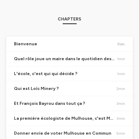
CHAPTERS
Bienvenue
8sec
Quel rôle joue un maire dans le quotidien des habitants ?
1min
L'école, c'est qui qui décide ?
1min
Qui est Loïc Minery ?
2min
Et François Bayrou dans tout ça ?
3min
La première écologiste de Mulhouse, c'est Michèle Lutz ?
3min
Donner envie de voter Mulhouse en Commun
5min