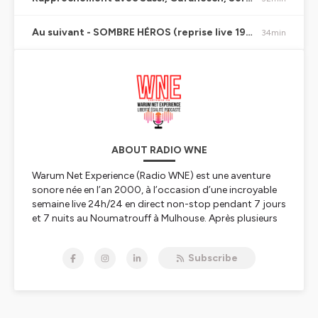
Au suivant - SOMBRE HÉROS (reprise live 1991 et un peu punk de Jacques Brel)
34min
ABOUT RADIO WNE
Warum Net Experience (Radio WNE) est une aventure
sonore née en l’an 2000, à l’occasion d’une incroyable
semaine live 24h/24 en direct non-stop pendant 7 jours
et 7 nuits au Noumatrouff à Mulhouse. Après plusieurs
vies, hopla, voilà 2023, année de la Résurrection avec
une nouvelle WNE qui se lance dans le direct, l'éducation
Subscribe
aux médias, à l'information, au numérique et à l'IA, les
rencontres scientifiques, le féminisme et l'égalité
hommes-femmes, premier combat à mener, le
WunderParlement
et l’édition de podcasts culturels,
scientifiques, pédagogiques, politiques, nature,