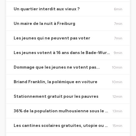
Un quartier interdit aux vieux ?
6min
Un maire de la nuit à Freiburg
7min
Les jeunes qui ne peuvent pas voter
7min
Les jeunes votent à 16 ans dans le Bade-Wurtemberg
9min
Dommage que les jeunes ne votent pas...
10min
Briand Franklin, la polémique en voiture
10min
Stationnement gratuit pour les pauvres
12min
36% de la population mulhousienne sous le seuil de pauvreté
13min
Les cantines scolaires gratuites, utopie ou bonne idée ?
15min