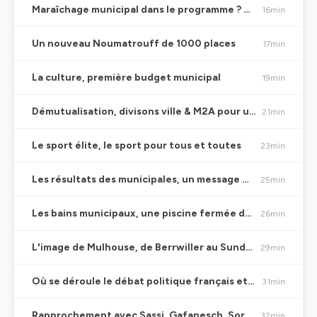
Maraîchage municipal dans le programme ? Ou pas ?
16min
Un nouveau Noumatrouff de 1000 places
17min
La culture, première budget municipal
19min
Démutualisation, divisons ville & M2A pour un coût annuel de 3 millions
21min
Le sport élite, le sport pour tous et toutes
23min
Les résultats des municipales, un message pour Macron ?
25min
Les bains municipaux, une piscine fermée depuis des années
26min
L'image de Mulhouse, de Berrwiller au Sundgau en passant par Freiburg Basel
29min
Où se déroule le débat politique français et mulhousien ?
31min
Rapprochement avec Sassi, Gafanesch, Sornin ?
32min