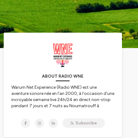
ABOUT RADIO WNE
Warum Net Experience (Radio WNE) est une
aventure sonore née en l’an 2000, à l’occasion d’une
incroyable semaine live 24h/24 en direct non-stop
pendant 7 jours et 7 nuits au Noumatrouff à
Mulhouse. Après plusieurs vies, hopla, voilà 2023,
année de la Résurrection avec une nouvelle WNE qui
Subscribe
se lance dans le direct, l'éducation aux médias, à
l'information, au numérique et à l'IA, les rencontres
scientifiques, le féminisme et l'égalité hommes-