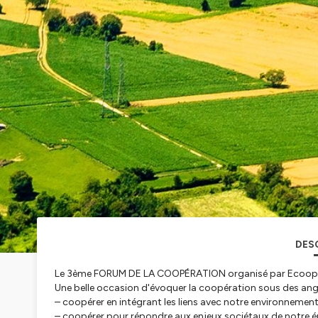
DES
Le 3ème FORUM DE LA COOPÉRATION organisé par Ecooparc
Une belle occasion d'évoquer la coopération sous des angl
– coopérer en intégrant les liens avec notre environnement
– coopérer pour répondre aux enjeux sociétaux de notre épo