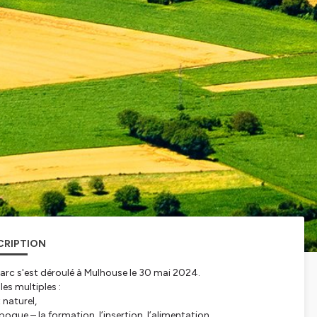
CRIPTION
 s'est déroulé à Mulhouse le 30 mai 2024.
es multiples :
 naturel,
que – la formation, l’insertion, l’alimentation…