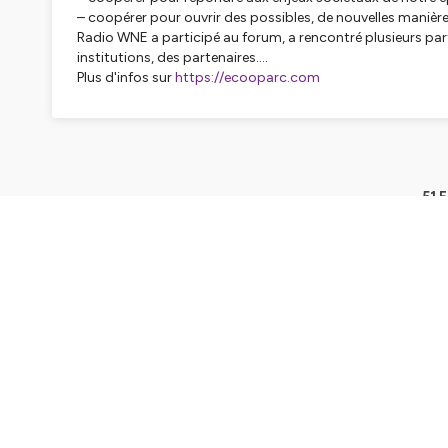
– coopérer pour ouvrir des possibles, de nouvelles manière
Radio WNE a participé au forum, a rencontré plusieurs part
institutions, des partenaires....
Plus d'infos sur
https://ecooparc.com
51 
Mes nouveaux cheveux avec Virginie Ma
6min
Play
Radio WNE à la rencontre des associa
12min
Play