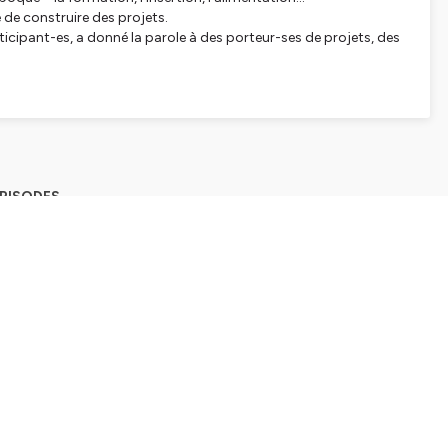
 de construire des projets.
icipant-es, a donné la parole à des porteur-ses de projets, des
EPISODES
rchal, prothésiste capillaire
tions