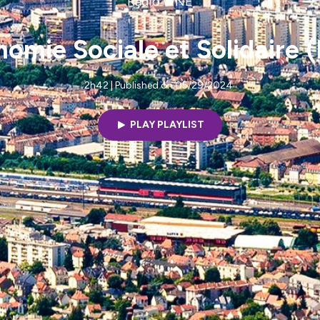
Radio WNE
omie Sociale et Solidaire 
2h42 | Published on 05/29/2024
PLAY PLAYLIST