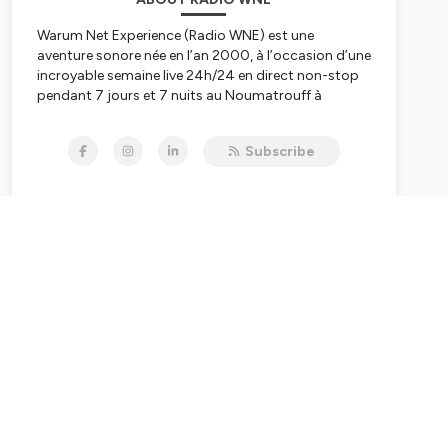
Warum Net Experience (Radio WNE) est une
aventure sonore née en l’an 2000, à l’occasion d’une
incroyable semaine live 24h/24 en direct non-stop
pendant 7 jours et 7 nuits au Noumatrouff à
Mulhouse. Après plusieurs vies, hopla, voilà 2023,
année de la Résurrection avec une nouvelle WNE qui
Subscribe
se lance dans le direct, l'éducation aux médias, à
l'information, au numérique et à l'IA, les rencontres
scientifiques, le féminisme et l'égalité hommes-
femmes, premier combat à mener, le
WunderParlement
et l’édition de podcasts culturels,
scientifiques, pédagogiques, politiques, nature,
citoyens ou décalés pour refaire le monde – et
réinventer Mulhouse capitale du monde ;-)
Tous nos liens
linktr.ee/radiowne.eu
Abo newsletter
http://eepurl.com/ie9MS5
PODCASTS
podcast.ausha.co/wne
ou
radiowne.eu
+ clic sur PODCASTS
Europa :
www.wunderparlement.eu