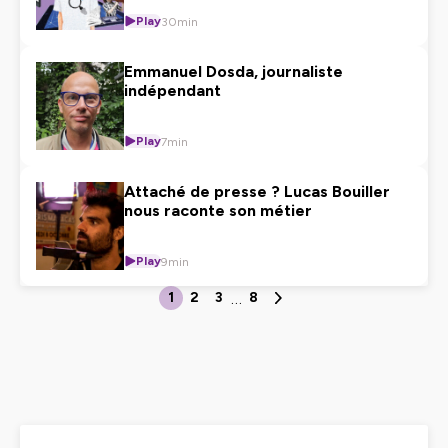
Play
30min
Emmanuel Dosda, journaliste
indépendant
Play
7min
Attaché de presse ? Lucas Bouiller
nous raconte son métier
Play
9min
…
1
2
3
8