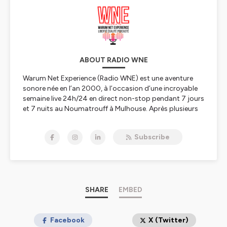
ABOUT RADIO WNE
Warum Net Experience (Radio WNE) est une aventure
sonore née en l’an 2000, à l’occasion d’une incroyable
semaine live 24h/24 en direct non-stop pendant 7 jours
et 7 nuits au Noumatrouff à Mulhouse. Après plusieurs
vies, hopla, voilà 2023, année de la Résurrection avec
une nouvelle WNE qui se lance dans le direct, l'éducation
Subscribe
aux médias, à l'information, au numérique et à l'IA, les
rencontres scientifiques, le féminisme et l'égalité
hommes-femmes, premier combat à mener, le
WunderParlement
et l’édition de podcasts culturels,
scientifiques, pédagogiques, politiques, nature,
citoyens ou décalés pour refaire le monde – et
SHARE
EMBED
réinventer Mulhouse capitale du monde ;-)
Tous nos liens
Facebook
linktr.ee/radiowne.eu
X (Twitter)