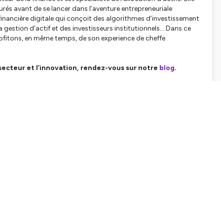
és avant de se lancer dans l’aventure entrepreneuriale
financière digitale qui conçoit des algorithmes d’investissement
a gestion d’actif et des investisseurs institutionnels... Dans ce
ofitons, en même temps, de son experience de cheffe
secteur et l’innovation, rendez-vous sur notre
blog
.
nformation.
SHARE
EMBED
Facebook
X (Twitter)
LinkedIn
WhatsApp
Email
Copy link