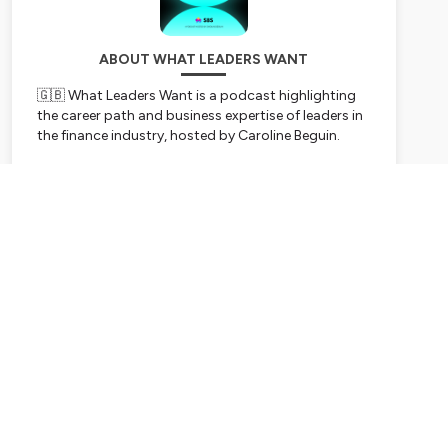
ABOUT WHAT LEADERS WANT
🇬🇧 What Leaders Want is a podcast highlighting
the career path and business expertise of leaders in
the finance industry, hosted by Caroline Beguin.
Hosted on Ausha. See
ausha.co/privacy-policy
for
Subscribe
more information.