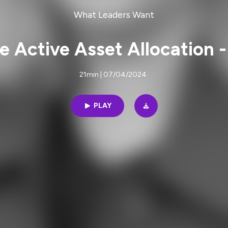
What Leaders Want
 Active Asset Allocation -
21min | 07/04/2024
PLAY