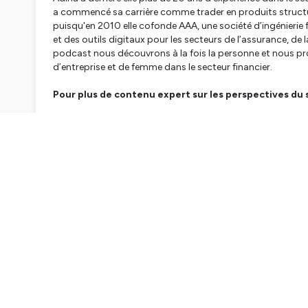
a commencé sa carrière comme trader en produits structur
puisqu'en 2010 elle cofonde AAA, une société d’ingénierie 
et des outils digitaux pour les secteurs de l’assurance, de l
podcast nous découvrons à la fois la personne et nous pr
d’entreprise et de femme dans le secteur financier.
Pour plus de contenu expert sur les perspectives du 
Hosted on Ausha. See
ausha.co/privacy-policy
for more i