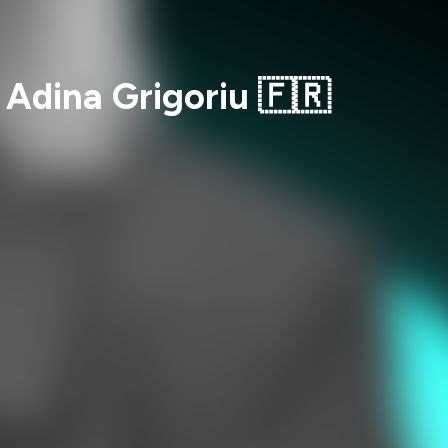
 Adina Grigoriu 🇫🇷