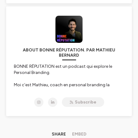
ABOUT BONNE RÉPUTATION. PAR MATHIEU
BERNARD
BONNE RÉPUTATION est un podcast qui explore le
Personal Branding.
Moi c’est Mathieu, coach en personal branding la
journée podcasteur la nuit.
Subscribe
Dans chaque épisode j’interview un leader d’opinion qui
fait autorité dans son domaine.
On passe son image sur le grill,
On analyse comment est construite sa marque
personnelle,
On découvre les secrets de ce qui a fonctionné pour lui,
SHARE
EMBED