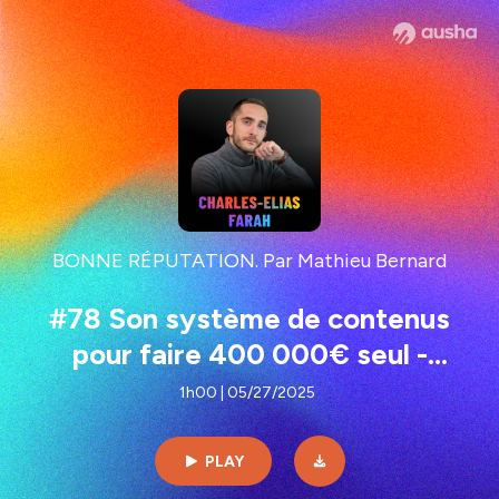
BONNE RÉPUTATION. Par Mathieu Bernard
#78 Son système de contenus
pour faire 400 000€ seul -
Charles-Elias Farah
1h00 | 05/27/2025
PLAY