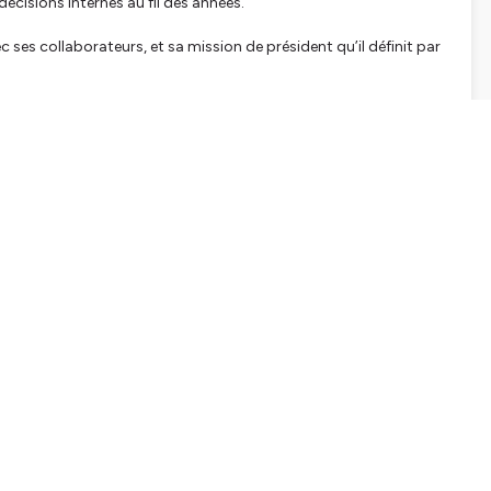
écisions internes au fil des années.
c ses collaborateurs, et sa mission de président qu’il définit par
 de BONNE RÉPUTATION.
airement dans l'ombre, et ce qui l'a fait sortir
ateurs en priorité
ociable de soi pendant 28 ans
 les décisions difficiles
ole publiquement
e créer plus de confiance”