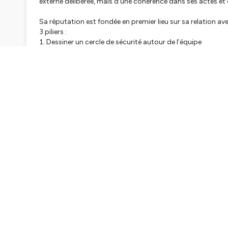
externe délibérée, mais d’une cohérence dans ses actes et d
Sa réputation est fondée en premier lieu sur sa relation ave
3 piliers :
Dessiner un cercle de sécurité autour de l’équipe
Porter une vision pour le groupe
Donner de la clarté sur les actions à mener
J’ai eu la chance de pouvoir échanger avec lui au micro
Ensemble, avec 28 années de recul, on a évoqué :
Pourquoi il a passé les premières années de Ninkasi volont
Comment il a bâti sa réputation sur sa relation collabor
Ce que ça coûte, vraiment, de fonder une marque indiss
Comment il gère la cohérence entre son discours public et
Ce qu'il dit aux dirigeants qui hésitent à prendre la par
Une phrase de Christophe qui résume bien l'épisode :
"On n’a pas besoin de créer plus d'audience, on a besoin d
🧰 Ressources de l’épisode