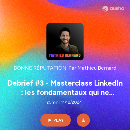
BONNE RÉPUTATION. Par Mathieu Bernard
Debrief #3 - Masterclass LinkedIn
: les fondamentaux qui ne
changent pas avec l’algorithme
20min | 11/12/2024
PLAY