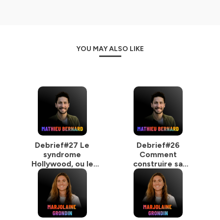
Hébergé par Ausha. Visitez
ausha.co/politique-de-
confidentialite
pour plus d'informations.
YOU MAY ALSO LIKE
Debrief#27 Le
Debrief#26
syndrome
Comment
Hollywood, ou le
construire sa
piège du
Newsletter 📕 Mini-
positionnement
guide pour
s’affranchir des
réseaux sociaux