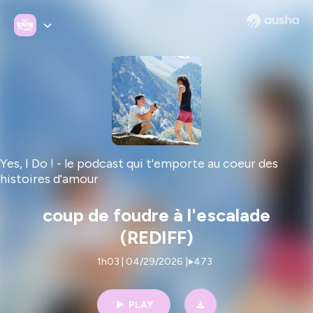
Yes, I Do ! - le podcast qui t'emporte au coeur des
histoires d'amour
coup de foudre à l'escalade
(REDIFF)
1h03 | 04/29/2026
|
473
PLAY