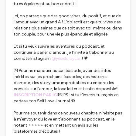
tu es également au bon endroit !
Ici, on partage que des good vibes, du positif, et que de
l’amour avec un grand A ! L'objectif est que tu vives des
relations plus saines que ce soit avec toi-même ou dans
ton couple, pour une vie plus épanouie et alignée !
Et si tu veux suivre les aventures du podcast, et
continuer à parler d’amour, je t’invite à t’abonner au
compte Instagram
@‌yesido.bycar
! 💗
💌 Pour ne manquer aucun épisode, avoir des infos
inédites sur les prochains épisodes, des histoires
d'amour, des story time improbables ou encore des
conseils sur l'amour, la love letter est enfin disponible!!
INSCRIPTION PAR ICI
💌 PS : si tu t'inscris tu reçois en
cadeau ton Self Love Journal 🎁
Pour me soutenir dans ce nouveau chapitre, n’hésite pas
à m’envoyer du love en t’abonnant au podcast, en le
notant ⭐️⭐️⭐️⭐️⭐️ et en mettant un avis sur les
plateformes d'écoutes !