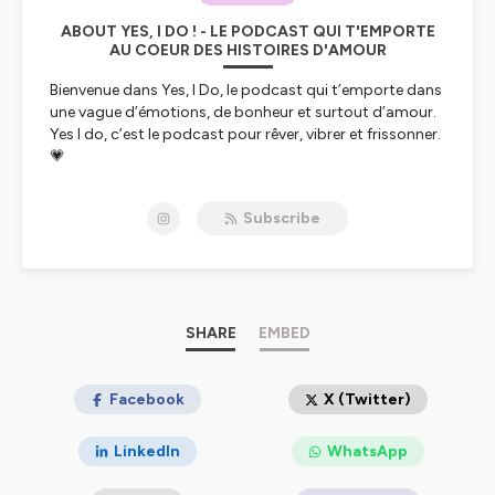
ABOUT YES, I DO ! - LE PODCAST QUI T'EMPORTE
AU COEUR DES HISTOIRES D'AMOUR
Bienvenue dans Yes, I Do, le podcast qui t’emporte dans
une vague d’émotions, de bonheur et surtout d’amour.
Yes I do, c’est le podcast pour rêver, vibrer et frissonner.
💗
Moi c'est Carole et je suis une amoureuse de l’amour ! Je
Subscribe
pense que si mes amies devaient me décrire c’est l’une
des premières choses qu’elle dirait. Et aujourd’hui, j’ai
envie de partager les belles histoires que l’on me raconte
au plus grand nombre, pour donner le sourire, faire
rêver, et vous embarquer avec moi à travers ces
témoignages uniques et touchants.
SHARE
EMBED
Comment s'est passée la rencontre ? Quelle est leur
vision du couple ? Quels sont les secrets d'une relation
Facebook
X (Twitter)
saine et durable ? Y-a-t-il une recette pour faire durer
l'amour ? C'est au cœur de ces moments d’intimité que
LinkedIn
WhatsApp
je vous emmène avec moi.