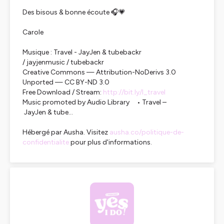
Des bisous & bonne écoute 🎧💗
Carole
Musique : Travel - JayJen & tubebackr
/ jayjenmusic / tubebackr
Creative Commons — Attribution-NoDerivs 3.0
Unported — CC BY-ND 3.0
Free Download / Stream:
http://bit.ly/l_travel
Music promoted by Audio Library • Travel –
JayJen & tube...
Hébergé par Ausha. Visitez
ausha.co/politique-de-
confidentialite
pour plus d'informations.