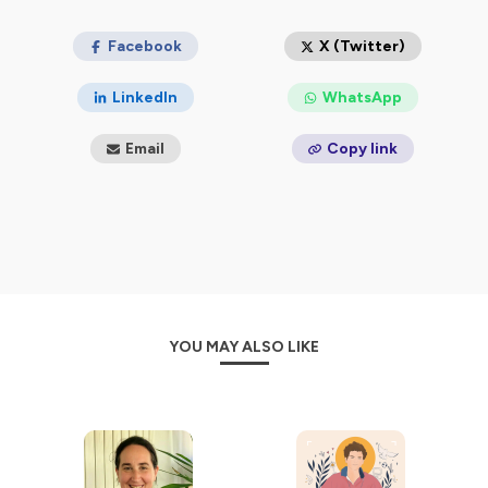
Nous écrire > contact@magazine-zelie.com
Hébergé par Ausha. Visitez
Facebook
ausha.co/politique-de-
X (Twitter)
confidentialite
pour plus d'informations.
LinkedIn
WhatsApp
Email
Copy link
YOU MAY ALSO LIKE