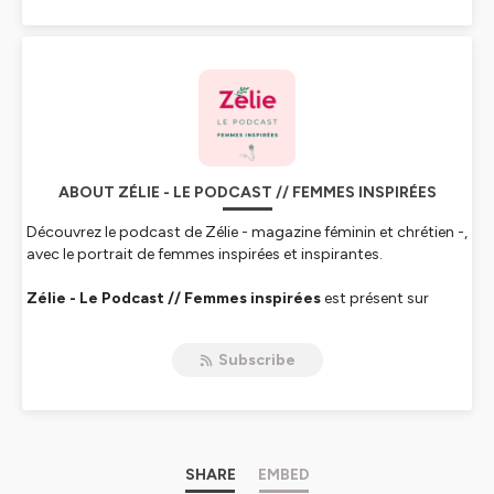
ABOUT ZÉLIE - LE PODCAST // FEMMES INSPIRÉES
Découvrez le podcast de
Zélie
- magazine féminin et chrétien -,
avec le portrait de femmes inspirées et inspirantes.
Zélie - Le Podcast // Femmes inspirées
est présent sur
Ausha, Deezer, Apple Podcasts et Spotify.
Subscribe
S'abonner à gratuitement au magazine Zélie >
www.magazine-zelie.com
Suivre la chaîne WhastApp du podcast >
www.whatsapp.com/channel/0029VbB3D8mH5JLzexf52H0y
SHARE
EMBED