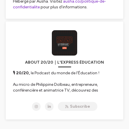
Hébergé par Ausha. Visitez
ausha.co/politique-de-
confidentialite
pour plus d'informations.
ABOUT 20/20｜L'EXPRESS ÉDUCATION
🎙️
20/20,
le Podcast du monde de l'Éducation !
Au micro de Philippine Dolbeau, entrepreneure,
conférencière et animatrice TV, découvrez des
personnalités du monde de l’Éducation, des hommes et
des femmes inspirants venus nous livrer leurs réflexions
Subscribe
sur l'école d'aujourd'hui et de demain.
Qu’ils soient chercheurs, entrepreneurs de la EdTech,
professeurs, parents, politiques ou même philosophes,