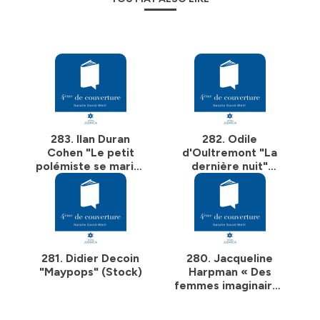
283. Ilan Duran
282. Odile
Cohen "Le petit
d'Oultremont "La
polémiste se marie"
dernière nuit"
(Actes Sud)
(Julliard)
281. Didier Decoin
280. Jacqueline
"Maypops" (Stock)
Harpman « Des
femmes imaginaires
» (Stock) par
Mariannne