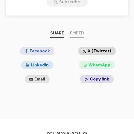
Subscribe
comme ses doutes, en un mot il va dévoiler les dessous
de la création.
(A partir de l'épisode 109)
Jusqu'à l'épisode 108, un lecteur - de tous les horizons
- parle d'un roman qui l’a marqué, ému ou amusé. Une
SHARE
EMBED
occasion de découvrir des oeuvres souvent oubliées.
Hébergé par Ausha. Visitez
Facebook
ausha.co/politique-de-
X (Twitter)
confidentialite
pour plus d'informations.
LinkedIn
WhatsApp
Email
Copy link
YOU MAY ALSO LIKE