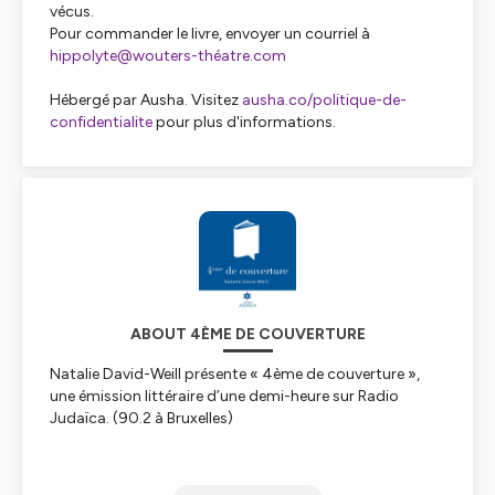
vécus.
Pour commander le livre, envoyer un courriel à
hippolyte@wouters-théatre.com
Hébergé par Ausha. Visitez
ausha.co/politique-de-
confidentialite
pour plus d'informations.
ABOUT 4ÈME DE COUVERTURE
Natalie David-Weill présente « 4ème de couverture »,
une émission littéraire d’une demi-heure sur Radio
Judaïca. (90.2 à Bruxelles)
Qu’il s’agisse de romans, d’essais, de blogs ou de films,
un écrivain confie ses secrets, ses sources d’inspiration