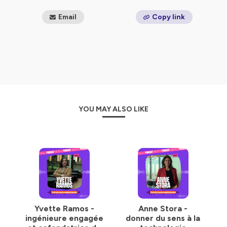
https://urlr.me/pzGPEF
Email
Copy link
🔸interviews : Antoine Couder, narrative
🔸montage et design sonore : Julia Griner
🔸voix : Cécile Ferlin
🔹
https://www.epf.fr/
🔹
https://www.tiktok.com/@epf_ingenieur
🔹
https://www.instagram.com/epfengineeringschool
🔹
https://www.facebook.com/EPF.engineering.school
YOU MAY ALSO LIKE
🔹
https://www.linkedin.com/school/epf-engineering-
school/posts/?feedView=all
🔹
https://www.youtube.com/user/epfingenieurs
Hébergé par Ausha. Visitez
ausha.co/politique-de-
confidentialite
pour plus d'informations.
Yvette Ramos -
Anne Stora -
ingénieure engagée
donner du sens à la