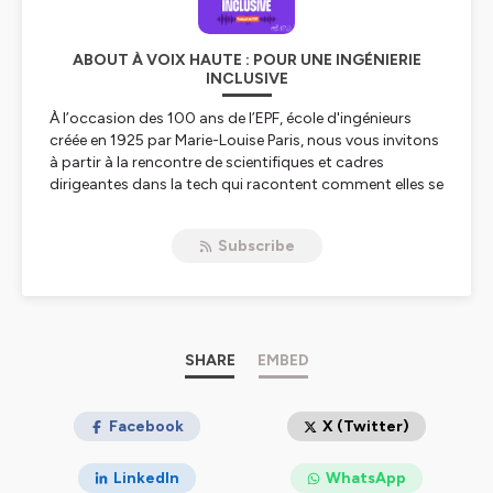
ABOUT À VOIX HAUTE : POUR UNE INGÉNIERIE
INCLUSIVE
À l’occasion des 100 ans de l’EPF, école d'ingénieurs
créée en 1925 par Marie-Louise Paris, nous vous invitons
à partir à la rencontre de scientifiques et cadres
dirigeantes dans la tech qui racontent comment elles se
sont construites en tant que femmes dans des milieux
encore majoritairement masculins, et comment elles
Subscribe
ont tracé leur propre chemin.
Leurs choix, leurs défis, leurs réussites, leurs conseils…
autant de récits pour inspirer les futures générations.
De la santé à l’aéronautique, du son à l’énergie : des
SHARE
EMBED
domaines où elles font bouger les lignes et ouvrent la
voie.
Facebook
X (Twitter)
Cette série est issue de l’exposition-installation
« Manifeste pour une ingénierie inclusive » créée à
LinkedIn
WhatsApp
l’occasion du centenaire de l’EPF :