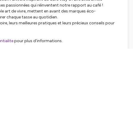
s passionnées qui réinventent notre rapport au café !
ble art de vivre, mettent en avant des marques éco-
rer chaque tasse au quotidien.
oire, leurs meilleures pratiques et leurs précieux conseils pour
tialite
pour plus d'informations.
SHARE
EMBED
Facebook
X (Twitter)
LinkedIn
WhatsApp
Email
Copy link