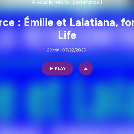
A vous le micro... commerce !
ce : Émilie et Lalatiana, f
Life
20min | 07/22/2025
PLAY