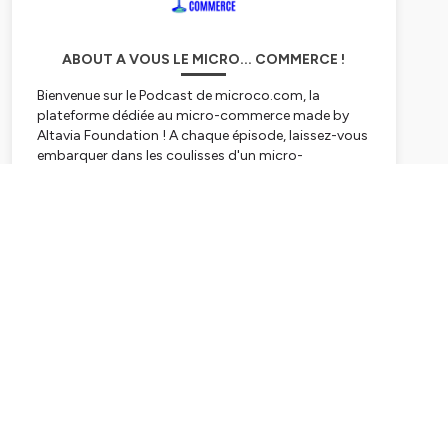
ABOUT A VOUS LE MICRO... COMMERCE !
Bienvenue sur le Podcast de microco.com, la
plateforme dédiée au micro-commerce made by
Altavia Foundation ! A chaque épisode, laissez-vous
embarquer dans les coulisses d'un micro-
commerce et de son ou sa créateur.rice : ses
ambitions, ses freins, ses fiertés... Vous découvrirez
Subscribe
tour à tour des indépendants dans le commerce,
l'artisanat et la prestation de service. Prêt à être
inspiré? C'est parti !
Hébergé par Ausha. Visitez
ausha.co/politique-de-
confidentialite
pour plus d'informations.