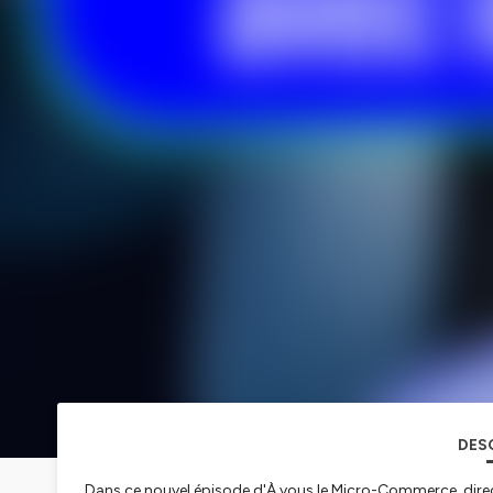
DES
Dans ce nouvel épisode d'À vous le Micro-Commerce, directi