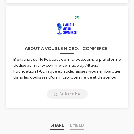
ABOUT A VOUS LE MICRO... COMMERCE !
Bienvenue sur le Podcast de microco.com, la plateforme
dédiée au micro-commerce made by Altavia
Foundation ! A chaque épisode, laissez-vous embarquer
dans les coulisses d'un micro-commerce et de son ou
sa créateur.rice : ses ambitions, ses freins, ses fiertés...
Vous découvrirez tour à tour des indépendants dans le
Subscribe
commerce, l'artisanat et la prestation de service. Prêt à
être inspiré? C'est parti !
Hébergé par Ausha. Visitez
ausha.co/politique-de-
confidentialite
pour plus d'informations.
SHARE
EMBED