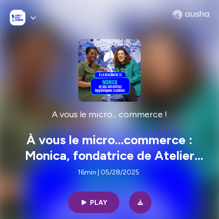
A vous le micro... commerce !
À vous le micro...commerce :
Monica, fondatrice de Atelier
Coeur de Chiffon
16min | 05/28/2025
PLAY