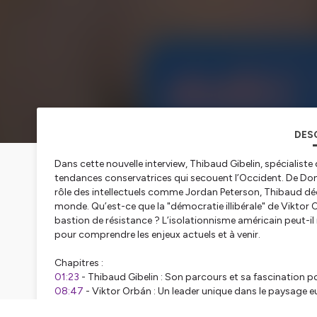
DES
Dans cette nouvelle interview, Thibaud Gibelin, spécialiste 
tendances conservatrices qui secouent l’Occident. De Don
rôle des intellectuels comme Jordan Peterson, Thibaud décod
monde. Qu’est-ce que la "démocratie illibérale" de Viktor
bastion de résistance ? L’isolationnisme américain peut-il 
pour comprendre les enjeux actuels et à venir.
Chapitres :
01:23
- Thibaud Gibelin : Son parcours et sa fascination 
08:47
- Viktor Orbán : Un leader unique dans le paysage 
13:47
- Les conservatismes en Europe : Une carte des gra