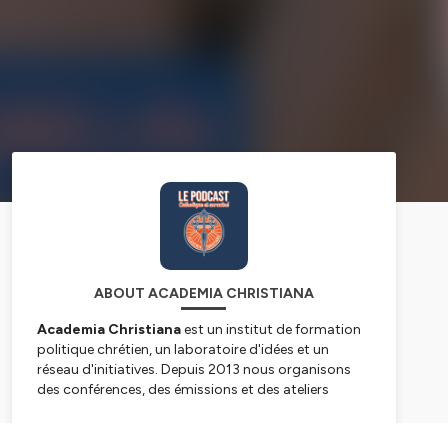
ABOUT ACADEMIA CHRISTIANA
Academia Christiana
est un
institut de formation
politique
chrétien, un
laboratoire d'idées
et un
réseau d'initiatives
. Depuis 2013 nous organisons
des conférences, des émissions et des ateliers
autour de la formation spirituelle, philosophique et
politique, afin de mieux appréhender le monde
Subscribe