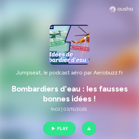
Jumpseat, le podcast aéro par Aerobuzz.fr
Bombardiers d'eau : les fausses
bonnes idées !
1h02 | 03/15/2025
PLAY