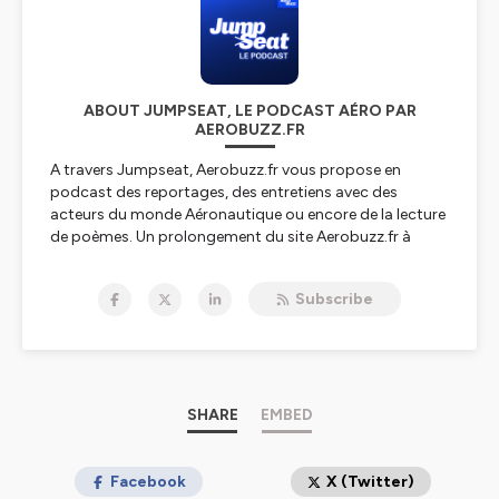
ABOUT JUMPSEAT, LE PODCAST AÉRO PAR
AEROBUZZ.FR
A travers Jumpseat, Aerobuzz.fr vous propose en
podcast des reportages, des entretiens avec des
acteurs du monde Aéronautique ou encore de la lecture
de poèmes. Un prolongement du site Aerobuzz.fr à
écouter en déplacement.
Subscribe
Hébergé par Ausha. Visitez
ausha.co/politique-de-
confidentialite
pour plus d'informations.
SHARE
EMBED
Facebook
X (Twitter)