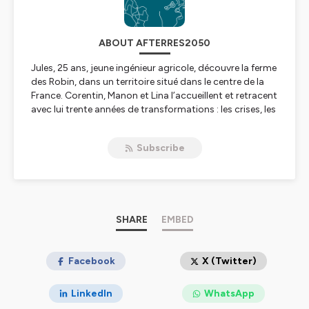
ABOUT AFTERRES2050
Jules, 25 ans, jeune ingénieur agricole, découvre la ferme
des Robin, dans un territoire situé dans le centre de la
France. Corentin, Manon et Lina l’accueillent et retracent
avec lui trente années de transformations : les crises, les
choix d’adaptation, la coopération, les doutes et les
réussites.
Subscribe
À travers trois épisodes, ce podcast retrace l’histoire
d’une ferme qui a bâti progressivement un système
résilient fondé sur l'agroécologie, la diversification et
l’autonomie. On y parle agronomie, élevage,
gouvernance collective, méthanisation, adaptation au
changement climatique, et sens du métier. Ces récits
SHARE
EMBED
donnent chair aux trajectoires de transition, en ancrant
la réflexion dans des réalités agricoles, humaines et
territoriales.
Facebook
X (Twitter)
Conçu à partir des données, hypothèses et
LinkedIn
WhatsApp
enseignements du scénario Afterres2050, ce podcast