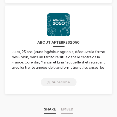
ABOUT AFTERRES2050
Jules, 25 ans, jeune ingénieur agricole, découvre la ferme
des Robin, dans un territoire situé dans le centre de la
France. Corentin, Manon et Lina l’accueillent et retracent
avec lui trente années de transformations : les crises, les
choix d’adaptation, la coopération, les doutes et les
réussites.
Subscribe
À travers trois épisodes, ce podcast retrace l’histoire
d’une ferme qui a bâti progressivement un système
résilient fondé sur l'agroécologie, la diversification et
l’autonomie. On y parle agronomie, élevage,
gouvernance collective, méthanisation, adaptation au
changement climatique, et sens du métier. Ces récits
SHARE
EMBED
donnent chair aux trajectoires de transition, en ancrant