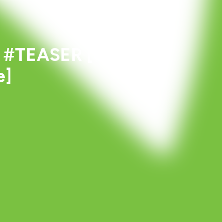
mat #TEASER [Chambre
e]