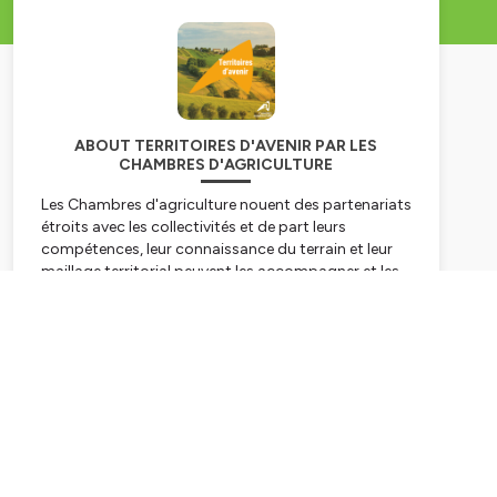
ABOUT TERRITOIRES D'AVENIR PAR LES
CHAMBRES D'AGRICULTURE
Les Chambres d'agriculture nouent des partenariats
étroits avec les collectivités et de part leurs
compétences, leur connaissance du terrain et leur
maillage territorial peuvent les accompagner et les
appuyer dans l'élaboration, la mise en oeuvre et le
suivi de très nombreux projets de développement
Subscribe
territorial.
Hébergé par Ausha. Visitez
ausha.co/politique-de-
confidentialite
pour plus d'informations.