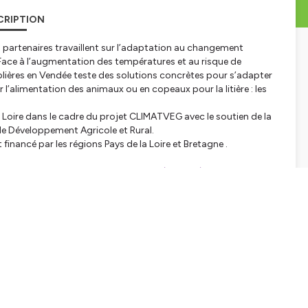
CRIPTION
 partenaires travaillent sur l’adaptation au changement
. Face à l’augmentation des températures et au risque de
ablières en Vendée teste des solutions concrètes pour s’adapter
r l’alimentation des animaux ou en copeaux pour la litière : les
 Loire dans le cadre du projet CLIMATVEG avec le soutien de la
e Développement Agricole et Rural.
ancé par les régions Pays de la Loire et Bretagne .
s-de-la-loire.chambres-agriculture.fr/projets/detail-du-
d-pays-de-la-loire.chambres-agriculture.fr/dispositifs-
tialite
pour plus d'informations.