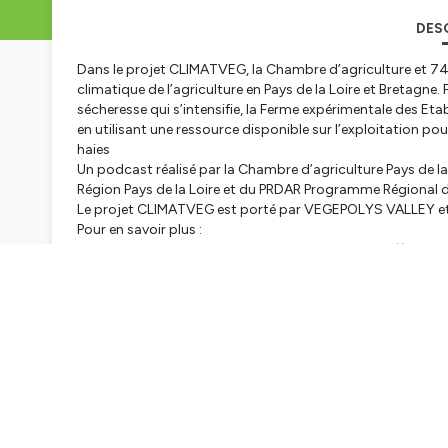
DES
Dans le projet CLIMATVEG, la Chambre d’agriculture et 74
climatique de l’agriculture en Pays de la Loire et Bretagne
sécheresse qui s’intensifie, la Ferme expérimentale des Et
en utilisant une ressource disponible sur l’exploitation pou
haies
Un podcast réalisé par la Chambre d’agriculture Pays de la
Région Pays de la Loire et du PRDAR Programme Régional d
Le projet CLIMATVEG est porté par VEGEPOLYS VALLEY et fin
Pour en savoir plus :
Le projet CLIMATVEG sur la place de l’arbre
https://rd-pay
projet/climatveg/place-de-larbre
La Ferme expérimentale des Etablières en Vendée
https://r
experimentaux/fermes-experimentales/les-etablieres-85
Hébergé par Ausha. Visitez
ausha.co/politique-de-confiden