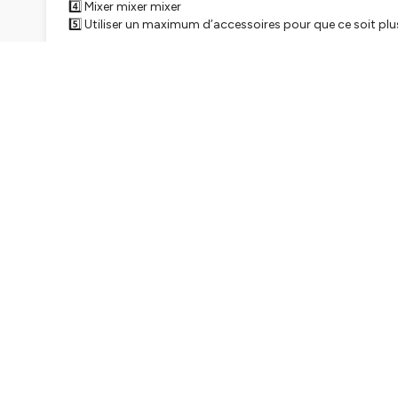
4️⃣ Mixer mixer mixer
5️⃣ Utiliser un maximum d’accessoires pour que ce soit plus 
🌈 Quelle que soit la situation alimentaire actuelle de tes 
je te parle de l’exemple de mon beau frère dans cet épiso
******
✨Tu trouveras la version “article” de cet épisode ici:
https:
✨ Les infos vers mon livre de recette spécial lunchbox ici:
w
✨ La page de FlingoShop (mon fournisseur principal pour to
septembre 2023 mais google translate marche hyper bien
✨ Vers le site de sienna and friends (dont -15% avec le 
https://siennafriends.com/fr/
✨ Ma recette de gaufres à la courge qui va faire unanimité
✨ Pour me suivre sur Instagram:
www.instagram.com/littl
🎹 La Grande Table - Feelin' Good
Hébergé par Ausha. Visitez
ausha.co/politique-de-confiden