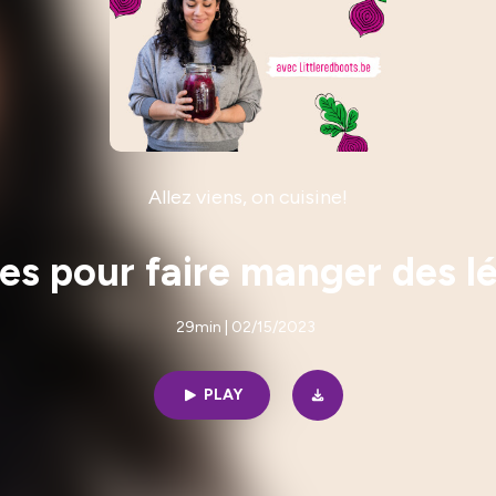
Allez viens, on cuisine!
ces pour faire manger des l
29min | 02/15/2023
PLAY