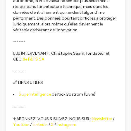
autonome, la vraie valeur ne semble plus seulement
résider dans l’architecture technique, mais dans les
données d’entraînement qui rendent l’algorithme
performant. Des données pourtant difficiles à protéger
juridiquement, alors même qu’elles deviennent le
véritable carburant de l’innovation.
-------
🦸🏻‍♂️ INTERVENANT : Christophe Saam, fondateur et
CEO
de P&TS SA
-------
🔗 LIENS UTILES
Superintelligence
de Nick Bostrom (Livre)
-------
➕ABONNEZ-VOUS & SUIVEZ-NOUS SUR :
Newsletter
/
Youtube
/
Linkedin
/
X
/
Instagram