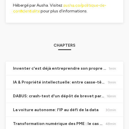
Hébergé par Ausha. Visitez
ausha.co/politique-de-
confidentialite
pour plus d'informations.
CHAPTERS
Inventer c'est déjà entreprendre son propre chemin
1min
IA & Propriété intellectuelle: entre casse-tête juridique & nouvelle donne pour la Suisse
9min
DABUS: crash-test d'un dépôt de brevet par une IA
16min
La voiture autonome: l'IP au défi de la data
30min
Transformation numérique des PME : le cas pratique P&TS
48min