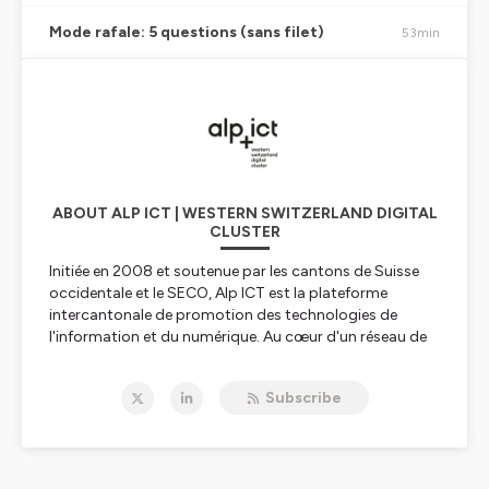
Mode rafale: 5 questions (sans filet)
53min
ABOUT ALP ICT | WESTERN SWITZERLAND DIGITAL
CLUSTER
Initiée en 2008 et soutenue par les cantons de Suisse
occidentale et le SECO, Alp ICT est la plateforme
intercantonale de promotion des technologies de
l'information et du numérique. Au cœur d'un réseau de
partenaires publiques & privés, la plateforme œuvre
pour les PME afin de favoriser les synergies entre acteurs
Subscribe
de l'innovation et de la transformation digitale ainsi que
pour un écosystème numérique plus durable et
responsable.