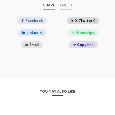
Hébergé par Ausha. Visitez
ausha.co/politique-de-
confidentialite
pour plus d'informations.
SHARE
EMBED
Facebook
X (Twitter)
LinkedIn
WhatsApp
Email
Copy link
YOU MAY ALSO LIKE