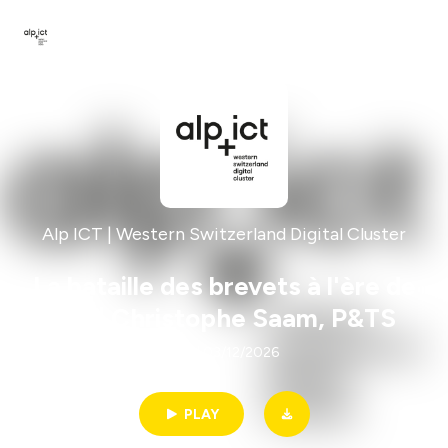
Alp ICT | Western Switzerland Digital Cluster
La bataille des brevets à l'ère de
l'IA | Christophe Saam, P&TS
1h01 | 03/12/2026
PLAY