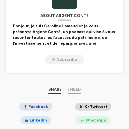
ABOUT ARGENT CONTÉ
Bonjour, je suis Caroline Lamaud et je vous
présente Argent Conté, un podcast qui vise à vous
raconter toutes les facettes du patrimoine, de
l’investissement et de l’épargne avec une
approche décomplexée pour enfin s’intéresser à
son argent sans peur et sans tabous.
Subscribe
L’investissement ça vous parait moyennement
excitant ? Je vous comprends. Pourtant c’est
quand on connait sur le bout des doigts les bonnes
pratiques et les bonnes idées qu’on commence à
faire travailler son argent pour satisfaire ses
objectifs de vie.
SHARE
EMBED
Pourquoi je vous parle de ça ? Parce que j’ai créé il y
a 8 ans, une plateforme d’investissement d’un
nouveau genre : Anaxago. L’idée était de donner
Facebook
X (Twitter)
accès à l’investissement dans des opportunités
uniques et performantes pour tout le monde. 8 ans
LinkedIn
WhatsApp
plus tard nous avons plus de 100 000 membres