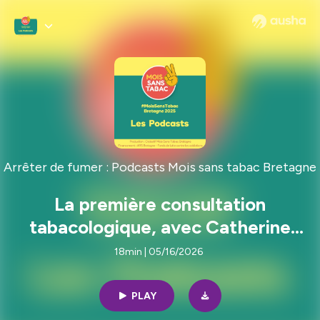
Arrêter de fumer : Podcasts Mois sans tabac Bretagne
La première consultation
tabacologique, avec Catherine
Phomsouvandara, IDE Tabaco au
18min | 05/16/2026
CAAT de la Polyclinique Saint-
Laurent (Rennes)
PLAY