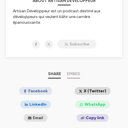
ABOUT ARTISAN DÉVELOPPEUR
Artisan Développeur est un podcast destiné aux
développeurs qui veulent bâtir une carrière
épanouissante.
Hébergé par Ausha. Visitez
ausha.co/politique-de-
confidentialite
pour plus d'informations.
Subscribe
SHARE
EMBED
Facebook
X (Twitter)
LinkedIn
WhatsApp
Email
Copy link