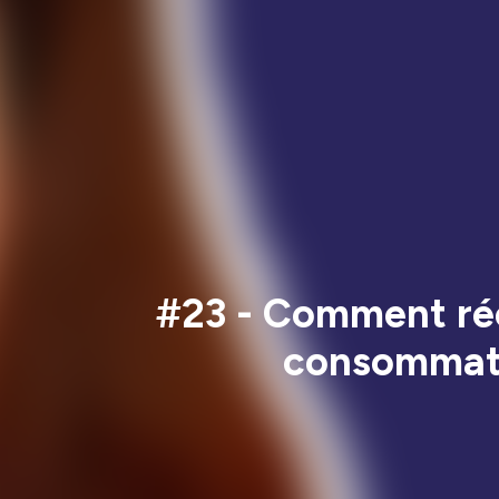
#23 - Comment réco
consommatio