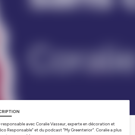
CRIPTION
o-responsable avec Coralie Vasseur, experte en décoration et
 Déco Responsable" et du podcast "My Greenterior". Coralie a plus