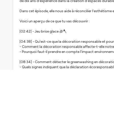
de dix ans d'expérience dans la création d'espaces durabl
Dans cet épisode, elle nous aide à réconcilier l'esthétisme
Voici un aperçu de ce que tu vas découvrir :
[02:42] - Jeu brise glace 🧊🪓
[04:38] - Qu'est-ce que la décoration responsable et pou
- Comment la décoration responsable affecte-t-elle notre
- Pourquoi faut-il prendre en compte l'impact environnem
[08:34] - Comment détecter le greenwashing en décoration
- Quels signes indiquent que la déclaration écoresponsab
- Comment reconnaître les labels et certifications écologi
[14:35] - Quels sont les labels écologiques à surveiller lor
- Quelle est la signification des labels PEFC, FSC, Imprimv
- Comment lire l'étiquette d'un produit de décoration pour v
[20:45] - Comment concilier le beau et l'écoresponsabilit
- Comment choisir des éléments de décoration esthétique
- Quels sont les trois piliers de la décoration écoresponsa