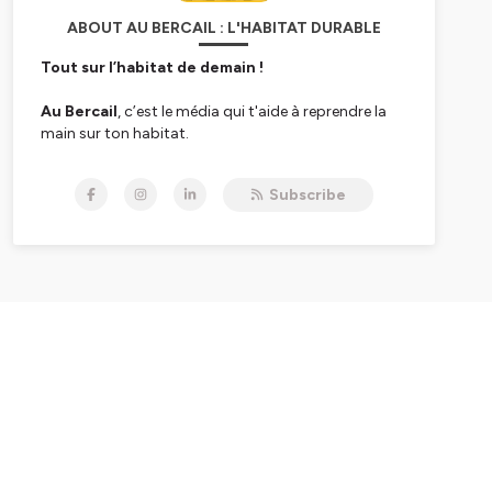
ABOUT AU BERCAIL : L'HABITAT DURABLE
Tout sur l’habitat de demain !
Au Bercail
, c’est le média qui t'aide à reprendre la
main sur ton habitat.
Nous, c’est
Delphine
, et
Subscribe
avec
Juliette
,
Fanny
et
Frédérique
, on forme la
nouvelle équipe d’Au Bercail. On est architecte,
géomètre, ingénieure, bricoleuses du dimanche… et
surtout, des personnes qui se posent, comme toi
peut-être, beaucoup de
questions sur nos lieux
de vie
.
Parce qu’on le sait :
habiter, ce n’est pas juste un
toit.
C’est une relation intime à un espace, un territoire, à
notre santé, notre confort, notre énergie… dans un
monde qui évolue très vite.
Et pourtant, dès qu’on veut rénover, choisir ses
matériaux ou adapter son logement au climat…les