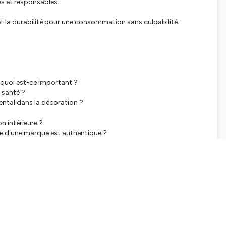
es et responsables.
 et la durabilité pour une consommation sans culpabilité.
rquoi est-ce important ?
 santé ?
ental dans la décoration ?
 intérieure ?
le d'une marque est authentique ?
ques sur les produits de décoration ?
s de l'achat de produits de décoration ?
ert, Greenguard, et BCorp ?
érifier sa durabilité ?
é en décoration ?
s tout en étant respectueux de l'environnement ?
ble ?