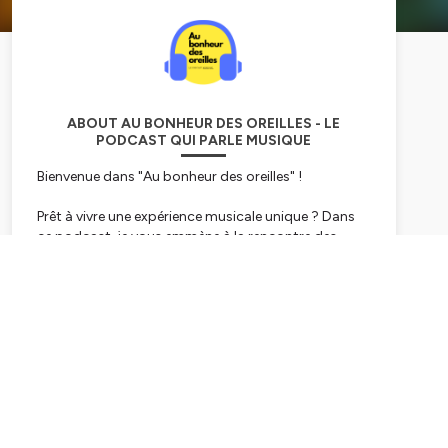
ABOUT AU BONHEUR DES OREILLES - LE
PODCAST QUI PARLE MUSIQUE
Bienvenue dans "Au bonheur des oreilles" !
Prêt à vivre une expérience musicale unique ? Dans
ce podcast, je vous emmène à la rencontre des
artistes les plus talentueux de la scène actuelle.
Subscribe
Que vous soyez fans de rock, de pop ou d'électro,
vous trouverez votre bonheur ! Interviews exclusives,
décryptages de leurs derniers tubes, coulisses des
enregistrements... Une immersion totale dans
l'univers créatif de vos artistes préférés.
Alors rejoignez-moi chaque semaine pour une
nouvelle émission riche en découvertes musicales.