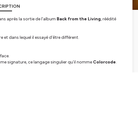
CRIPTION
 ans après la sortie de l’album
Back from the Living
, réédité
e et dans lequel il essayé d’être différent.
rface.
me signature, ce langage singulier qu’il nomme
Colorcode
.
e une même urgence, même tension intérieure.
tialite
pour plus d'informations.