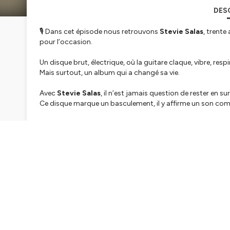
DES
🎙️ Dans cet épisode nous retrouvons
Stevie Salas
, trente
pour l’occasion.
Un disque brut, électrique, où la guitare claque, vibre, respir
Mais surtout, un album qui a changé sa vie.
Avec
Stevie Salas
, il n’est jamais question de rester en su
Ce disque marque un basculement, il y affirme un son com
🎵 Et puis dans The Song, il y a
Original Sin
de
INXS,
comm
Un épisode à écouter fort 🔊
Hébergé par Ausha. Visitez
ausha.co/politique-de-confiden