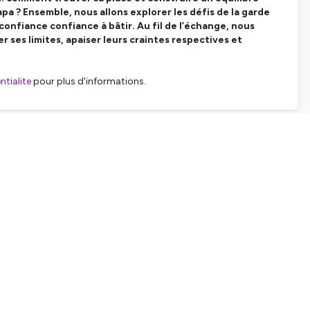
a ? Ensemble, nous allons explorer les défis de la garde
confiance confiance à bâtir. Au fil de l’échange, nous
 ses limites, apaiser leurs craintes respectives et
tialite
pour plus d'informations.
SHARE
EMBED
Facebook
X (Twitter)
LinkedIn
WhatsApp
Email
Copy link