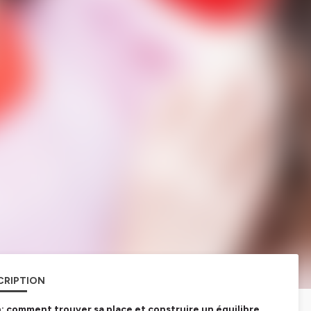
CRIPTION
n: comment trouver sa place et construire un équilibre