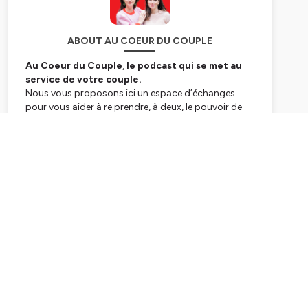
ABOUT AU COEUR DU COUPLE
Au Coeur du Couple
,
le podcast qui se met au
service de votre couple.
Nous vous proposons ici un espace d’échanges
pour vous aider à re.prendre, à deux, le pouvoir de
votre vie de couple.
Subscribe
Que vous soyez en début de relation ou en couple
depuis 15 ans,
ce podcast est le vôtre.
Nous
aurons ici à cœur de répondre à vos questions et de
réfléchir ensemble aux clés qui permettront
d’embellir, de booster ou d’apaiser votre vie à deux.
Je suis Soazig Castelnérac, rédactrice en chef du
média Amour Toujours et créatrice du concept
Save Your Love Date. Je veux ici vous accompagner
en échangeant avec vous sur les difficultés que vous
rencontrez pour faire grandir votre amour.
Je suis Marylise Richard, psychologue spécialisée en
thérapie de couple.Je souhaite vous apporter ici un