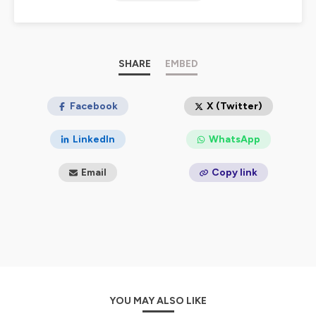
générale en toute simplicité, sans jamais être simplistes.
A l'occasion de ses 150 ans
, l'ICP produit
une série
capsule
au sein de son podcast "Au cœur du savoir" et
tend son micro à ceux qui agissent au quotidien pour
SHARE
EMBED
faire bouger les lignes.
Dans chaque épisode de cette nouvelle saison, un
enseignant-chercheur de l'ICP rencontre un porteur de
Facebook
X (Twitter)
projet engagé et inspirant. Ensemble, ils échangent sur
leurs actions pour redessiner l'avenir du monde... et
LinkedIn
WhatsApp
nous donnent
10 raisons d'espérer
.
Email
Copy link
Ce podcast est produit par la Direction de la
communication de l’ICP, avec Rémi Perrot à la
réalisation et la voix-off.
Hébergé par Ausha. Visitez
ausha.co/politique-de-
confidentialite
pour plus d'informations.
YOU MAY ALSO LIKE