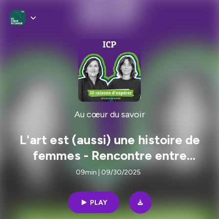
Au cœur du savoir
L'art est (aussi) une histoire de
femmes - Rencontre entre
Camille Morineau et Emilie Martin
09min | 09/30/2025
Neute
PLAY