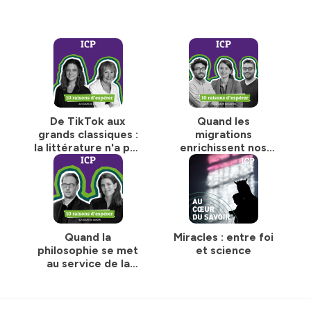
De TikTok aux
Quand les
grands classiques :
migrations
la littérature n'a pas
enrichissent nos
dit son dernier mot
sociétés -
- Rencontre entre
Rencontre entre
Clélie Millner et
Noémie Paté,
Nathalie Iris
Pierre-Hernan Rojas
et Youssef
Oudahman
Quand la
Miracles : entre foi
philosophie se met
et science
au service de la
santé mentale -
Rencontre entre
Charlotte Casiraghi